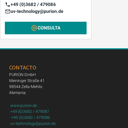
+49 (0)3682 / 479086
uv-technology@purion.de
CONSULTA
CONTACTO
PURION GmbH
Meininger Straße 41
98544 Zella-Mehlis
Alemania
www.purion.de
+49 (0)3682 / 479087
+49 (0)3682 / 479086
uv-technology@purion.de