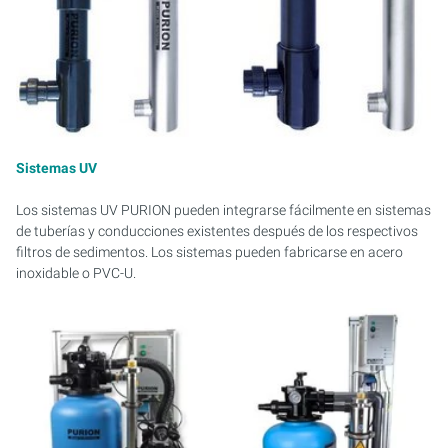
PURION 2500 36 W DUAL
PURION 2500 90 W DUAL
PURION 2500 H DUAL
Sistemas UV
PURION 2501 DUAL
Los sistemas UV PURION pueden integrarse fácilmente en sistemas
PURION 2501 H DUAL
de tuberías y conducciones existentes después de los respectivos
filtros de sedimentos. Los sistemas pueden fabricarse en acero
inoxidable o PVC-U.
PURION DVGW CERTIFICADO
PURION DVGW CERT TODO EN UNO