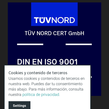
Cookies y contenido de terceros
Usamos cookies y contenidos de terceros en
nuestra web. Puedes dar tu consentimiento
más abajo. Para más información, consulta
nuestra
política de privacidad.
CALIDAD
CONOCIMIENTO
Settings