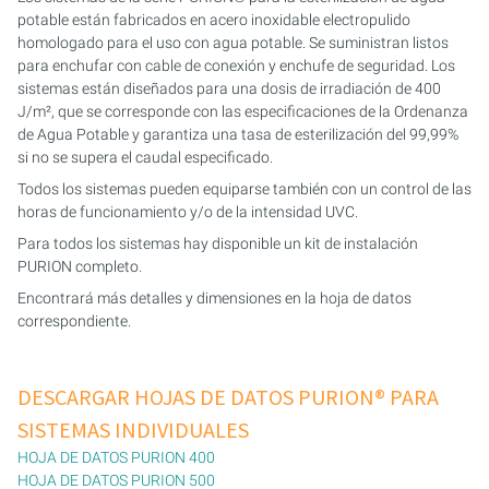
potable están fabricados en acero inoxidable electropulido
PURION 2500 36 W DUAL
homologado para el uso con agua potable. Se suministran listos
para enchufar con cable de conexión y enchufe de seguridad. Los
sistemas están diseñados para una dosis de irradiación de 400
PURION 2500 90 W DUAL
J/m², que se corresponde con las especificaciones de la Ordenanza
de Agua Potable y garantiza una tasa de esterilización del 99,99%
PURION 2500 H DUAL
si no se supera el caudal especificado.
Todos los sistemas pueden equiparse también con un control de las
PURION 2501 DUAL
horas de funcionamiento y/o de la intensidad UVC.
Para todos los sistemas hay disponible un kit de instalación
PURION 2501 H DUAL
PURION completo.
Encontrará más detalles y dimensiones en la hoja de datos
PURION DVGW CERTIFICADO
correspondiente.
PURION DVGW CERT TODO EN UNO
DESCARGAR HOJAS DE DATOS PURION® PARA
SISTEMAS INDIVIDUALES
HOJA DE DATOS PURION 400
HOJA DE DATOS PURION 500