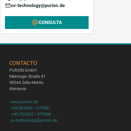
uv-technology@purion.de
CONSULTA
CONTACTO
PURION GmbH
Meininger Straße 41
98544 Zella-Mehlis
Alemania
www.purion.de
+49 (0)3682 / 479087
+49 (0)3682 / 479086
uv-technology@purion.de