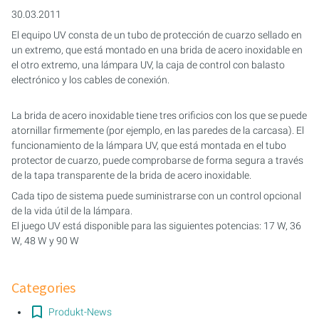
ACUICULTURA Y ACUARIOFILIA
PURION 2501 H DUAL
30.03.2011
El equipo UV consta de un tubo de protección de cuarzo sellado en
AGUAS RESIDUALES
PURION DUAL BASIC
un extremo, que está montado en una brida de acero inoxidable en
el otro extremo, una lámpara UV, la caja de control con balasto
APLICACIONES MÓVILES
PURION DUAL OTC
electrónico y los cables de conexión.
AGUA DE PROCESO/REFRIGERACIÓN
PURION DUAL OTC PROF.
La brida de acero inoxidable tiene tres orificios con los que se puede
atornillar firmemente (por ejemplo, en las paredes de la carcasa). El
EMULSIONES LUBRICANTES REFRIGERANTES
PURION DUAL OPD
funcionamiento de la lámpara UV, que está montada en el tubo
COMBUSTIBLES
protector de cuarzo, puede comprobarse de forma segura a través
ESTERILIZACIÓN DE DEPÓSITOS
PURION DOBLE OPD PROF.
de la tapa transparente de la brida de acero inoxidable.
Cada tipo de sistema puede suministrarse con un control opcional
PURION DUAL ULTRA
de la vida útil de la lámpara.
El juego UV está disponible para las siguientes potencias: 17 W, 36
W, 48 W y 90 W
Categories
Produkt-News