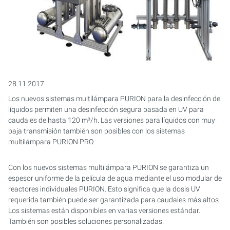
AIRPURION 300 E T ACTIVE
AIRPURION 2501 / 8
ARMARIOS DE CONTROL
AIRPURION 400 ACTIVE
MONTAGESET
KIT DE SERVICIO
28.11.2017
Los nuevos sistemas multilámpara PURION para la desinfección de
líquidos permiten una desinfección segura basada en UV para
caudales de hasta 120 m³/h. Las versiones para líquidos con muy
baja transmisión también son posibles con los sistemas
multilámpara PURION PRO.
Con los nuevos sistemas multilámpara PURION se garantiza un
espesor uniforme de la película de agua mediante el uso modular de
reactores individuales PURION. Esto significa que la dosis UV
requerida también puede ser garantizada para caudales más altos.
Los sistemas están disponibles en varias versiones estándar.
También son posibles soluciones personalizadas.