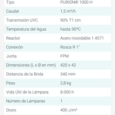
Tipo
PURION® 1000 H
Caudal
1,5 m³/h
Transmisión UVC
90% T1 cm
Temperatura del Agua
hasta 90ºC
Reactor
Acero inoxidable 1.4571
Conexión
Rosca R 1"
Junta
FPM
Dimensiones (L x Ø en mm)
420 x 42
Distancia de la Brida
340 mm
Peso
2,8 kg
Vida Útil de la Lámpara
8.000 h
Número de Lámparas
1
Dosis
400 J/m²