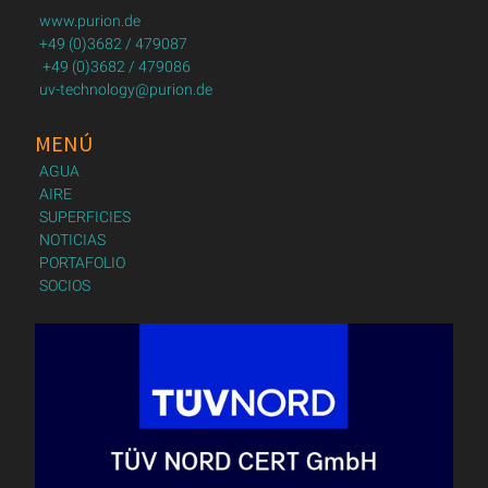
www.purion.de
+49 (0)3682 / 479087
+49 (0)3682 / 479086
uv-technology@purion.de
MENÚ
AGUA
AIRE
SUPERFICIES
NOTICIAS
PORTAFOLIO
SOCIOS