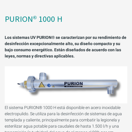
AIRPURION 300 E T ACTIVE
AIRPURION 2501 / 8
ARMARIOS DE CONTROL
AIRPURION 400 ACTIVE
MONTAGESET
PURION® 1000 H
KIT DE SERVICIO
Los sistemas UV PURION® se caracterizan por su rendimiento de
desinfección excepcionalmente alto, su diseño compacto y su
bajo consumo energético. Están diseñados de acuerdo con las
leyes, normas y directivas aplicables.
El sistema PURION® 1000 H está disponible en acero inoxidable
electropulido. Se utiliza para la desinfección de sistemas de agua
templada y caliente, principalmente para combatir la legionela y
esterilizar agua potable para caudales de hasta 1.500 l/h y una