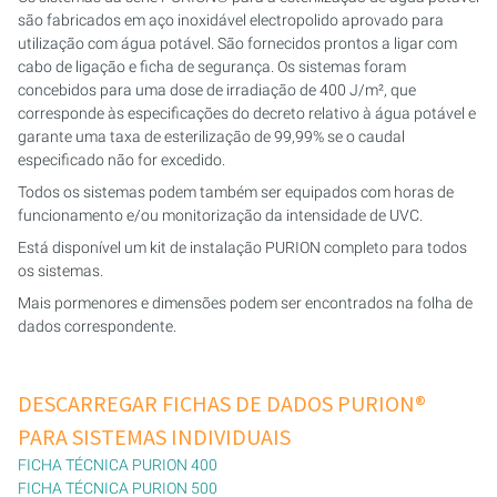
são fabricados em aço inoxidável electropolido aprovado para
PURION 2500 36 W DUAL
utilização com água potável. São fornecidos prontos a ligar com
cabo de ligação e ficha de segurança. Os sistemas foram
concebidos para uma dose de irradiação de 400 J/m², que
PURION 2500 90 W DUPLO
corresponde às especificações do decreto relativo à água potável e
garante uma taxa de esterilização de 99,99% se o caudal
PURION 2500 H DUAL
especificado não for excedido.
Todos os sistemas podem também ser equipados com horas de
PURION 2501 DUAL
funcionamento e/ou monitorização da intensidade de UVC.
Está disponível um kit de instalação PURION completo para todos
PURION 2501 H DUAL
os sistemas.
Mais pormenores e dimensões podem ser encontrados na folha de
CERTIFICADO PURION DVGW
dados correspondente.
PURION DVGW CERT TUDO-EM-UM
DESCARREGAR FICHAS DE DADOS PURION®
PARA SISTEMAS INDIVIDUAIS
FICHA TÉCNICA PURION 400
FICHA TÉCNICA PURION 500