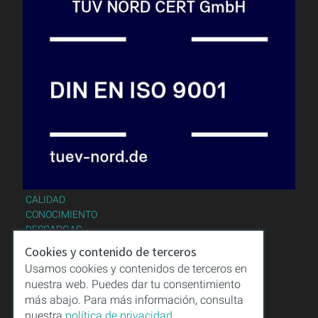
CALIDAD
CONOCIMIENTO
DESCARGAS
AVISO LEGAL
Cookies y contenido de terceros
CONDICIONES GENERALES
Usamos cookies y contenidos de terceros en
PROTECCIÓN DE DATOS
nuestra web. Puedes dar tu consentimiento
más abajo. Para más información, consulta
nuestra
política de privacidad.