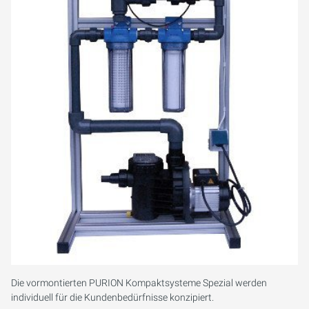
PURION 2500 36 W DUAL
PURION 2500 90 W DUAL
PURION 2500 H DUAL
PURION 2501 DUAL
PURION 2501 H DUAL
PURION DVGW ZERT
PURION DVGW ZERT ALL-IN-ONE
Die vormontierten PURION Kompaktsysteme Spezial werden
individuell für die Kundenbedürfnisse konzipiert.