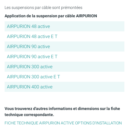
Les suspensions par câble sont prémontées
PURION 2500 36 W DUAL
Application de la suspension par câble AIRPURION
PURION 2500 90 W DUAL
AIRPURION 48 active
AIRPURION 48 active E T
PURION 2500 H DUAL
AIRPURION 90 active
PURION 2501 DUAL
AIRPURION 90 active E T
PURION 2501 H DUAL
AIRPURION 300 active
AIRPURION 300 active E T
PURION DVGW ZERT
AIRPURION 400 active
PURION DVGW ZERT TOUT-EN-UN
Vous trouverez d'autres informations et dimensions sur la fiche
technique correspondante.
FICHE TECHNIQUE AIRPURION ACTIVE OPTIONS D'INSTALLATION