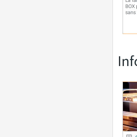
La fa
BOX p
sans 
Inf