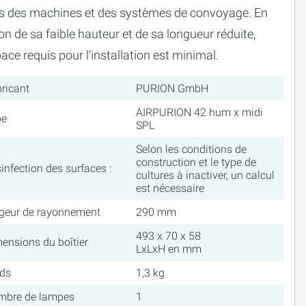
s des machines et des systèmes de convoyage. En
on de sa faible hauteur et de sa longueur réduite,
pace requis pour l'installation est minimal.
ricant
PURION GmbH
AIRPURION 42 hum x midi
pe
SPL
Selon les conditions de
construction et le type de
infection des surfaces :
cultures à inactiver, un calcul
est nécessaire
geur de rayonnement
290 mm
493 x 70 x 58
ensions du boîtier
LxLxH en mm
ds
1,3 kg
mbre de lampes
1