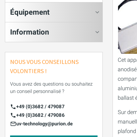
Équipement
Information
Cet app
NOUS VOUS CONSEILLONS
anodisé
VOLONTIERS !
comparti
Vous avez des questions ou souhaitez
aluminiu
un conseil personnalisé ?
ballast 
+49 (0)3682 / 479087
Sur dem
+49 (0)3682 / 479086
manuell
uv-technology@purion.de
plafond 