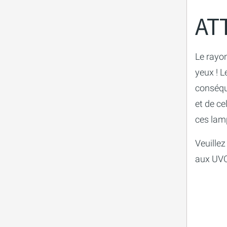
AT
Le rayo
yeux ! L
conséque
et de ce
ces lamp
Veuillez
aux UVC