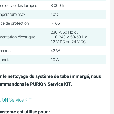
ée de vie des lampes
8 000 h
mpérature max
40°C
ice de protection
IP 65
230 V/50 Hz ou
mentation électrique
110-240 V 50/60 Hz
12 V DC ou 24 V DC
issance
42 W
joncteur
10 A
r le nettoyage du système de tube immergé, nous
ommandons le PURION Service KIT.
ION Service KIT
ystème est utilisé pour :