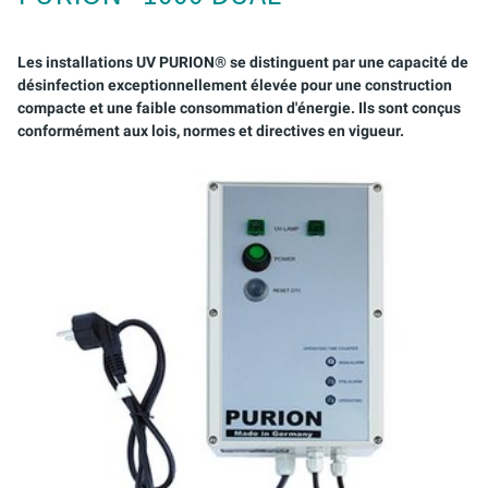
AQUACULTURE & AQUARIOPHILIE
PURION 2500 36 W DUAL
EAUX USÉES
Les installations UV PURION® se distinguent par une capacité de
désinfection exceptionnellement élevée pour une construction
compacte et une faible consommation d'énergie. Ils sont conçus
APPLICATIONS MOBILES
conformément aux lois, normes et directives en vigueur.
EAU DE PROCESS/DE REFROIDISSEMENT
EMULSIONS DE REFROIDISSEMENT ET DE
LUBRIFICATION CARBURANTS
STÉRILISATION DES RÉSERVOIRS