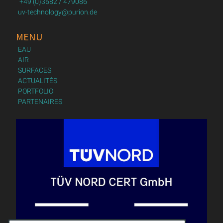
+49 (0)3682 / 479086
uv-technology@purion.de
MENU
EAU
AIR
SURFACES
ACTUALITÉS
PORTFOLIO
PARTENAIRES