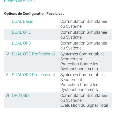
PURION Service-KIT
Options de Configuration Possibles :
I
DUAL Basic
Commutation Simultanée
du Système
II
DUAL OTC
Commutation Simultanée
du Système
III
DUAL OPD
Commutation Simultanée
du Système
IV
DUAL OTC Professional
Systèmes Commutables
Séparément
Protection Contre les
Dysfonctionnements
V
DUAL OPD Professional
Systèmes Commutables
Séparément
Protection Contre les
Dysfonctionnements
VI
OPD Ultra
Commutation Simultanée
du Système
Évaluation du Signal Total