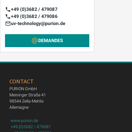
+49 (0)3682 / 479087
+49 (0)3682 / 479086
uv-technology@purion.de
DEMANDES
CONTACT
PURION GmbH
Meininger Straße 41
98544 Zella-Mehlis
Allemagne
www.purion.de
+49 (0)3682 / 479087