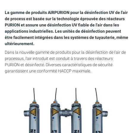
AQUACULTURE & AQUARIOPHILIE
PURION 2500 36 W DUAL
PURION 2501 H DUAL
AIRPURION 300 E T ACTIVE
AIRPURION 2501 / 8
ARMOIRES DE COMMANDE
La gamme de produits AIRPURION pour la désinfection UV de l'air
EAUX USÉES
PURION DUAL BASIC
AIRPURION 400 ACTIVE
SET MONTAGE
de process est basée sur la technologie éprouvée des réacteurs
PURION et assure une désinfection UV fiable de l'air dans les
APPLICATIONS MOBILES
PURION DUAL OTC
KIT DE SERVICE
applications industrielles. Les unités de désinfection peuvent
être facilement intégrées dans les systèmes de tuyauterie, même
ultérieurement.
EAU DE PROCESS/DE REFROIDISSEMENT
PURION DUAL OTC PROF.
Dans la nouvelle gamme de produits pour la désinfection de l'air de
EMULSIONS DE REFROIDISSEMENT ET DE
processus, l'air introduit est conduit à travers des réacteurs
PURION DUAL OPD
LUBRIFICATION CARBURANTS
PURION et désinfecté. Diverses caractéristiques de sécurité
garantissent une conformité HACCP maximale.
STÉRILISATION DES RÉSERVOIRS
PURION DUAL OPD PROF.
PURION DUAL ULTRA