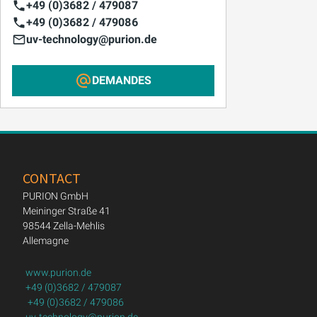
+49 (0)3682 / 479087
+49 (0)3682 / 479086
uv-technology@purion.de
DEMANDES
CONTACT
PURION GmbH
Meininger Straße 41
98544 Zella-Mehlis
Allemagne
www.purion.de
+49 (0)3682 / 479087
+49 (0)3682 / 479086