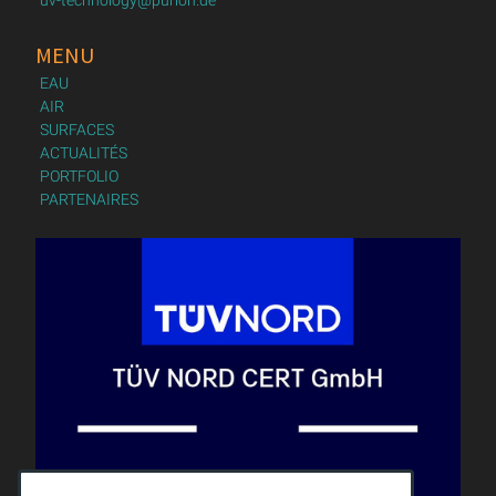
uv-technology@purion.de
MENU
EAU
AIR
SURFACES
ACTUALITÉS
PORTFOLIO
PARTENAIRES