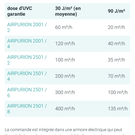
dose d'UVC
30 J/m² (en
90 J/m²
garantie
moyenne)
AIRPURION 2001 /
60 m³/h
20 m³/h
2
AIRPURION 2001 /
120 m³/h
40 m³/h
4
AIRPURION 2501 /
100 m³/h
35 m³/h
2
AIRPURION 2501 /
200 m³/h
70 m³/h
4
AIRPURION 2501 /
300 m³/h
100 m³/h
6
AIRPURION 2501 /
400 m³/h
135 m³/h
8
La commande est intégrée dans une armoire électrique qui peut