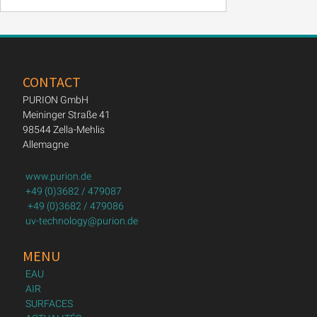
CONTACT
PURION GmbH
Meininger Straße 41
98544 Zella-Mehlis
Allemagne
www.purion.de
+49 (0)3682 / 479087
+49 (0)3682 / 479086
uv-technology@purion.de
MENU
EAU
AIR
SURFACES