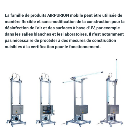
AQUACULTURE & AQUARIOPHILIE
PURION 2500 36 W DUAL
AIRPURION 300 E T ACTIVE
AIRPURION 2501 / 8
ARMOIRES DE COMMANDE
La famille de produits AIRPURION mobile peut être utilisée de
EAUX USÉES
AIRPURION 400 ACTIVE
SET MONTAGE
manière flexible et sans modification de la construction pour la
désinfection de l'air et des surfaces à base d'UV, par exemple
APPLICATIONS MOBILES
KIT DE SERVICE
dans les salles blanches et les laboratoires. Il n'est notamment
pas nécessaire de procéder à des mesures de construction
EAU DE PROCESS/DE REFROIDISSEMENT
nuisibles à la certification pour le fonctionnement.
EMULSIONS DE REFROIDISSEMENT ET DE
LUBRIFICATION CARBURANTS
STÉRILISATION DES RÉSERVOIRS