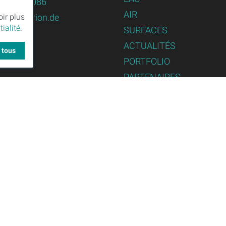
82 / 479086
AIR
oir plus
logy@purion.de
ialité.
SURFACES
ACTUALITÉS
 tous
PORTFOLIO
PARTENAIRES