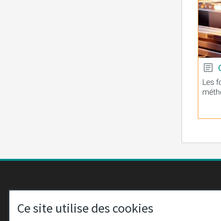
Les f
métho
CONTACT
www.purio
Ce site utilise des cookies
+49 (0)36
PURION GmbH