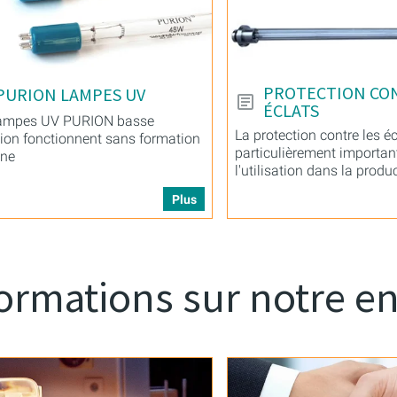
PROTECTION CO
PURION LAMPES UV
ÉCLATS
lampes UV PURION basse
La protection contre les éc
ion fonctionnent sans formation
particulièrement importan
one
l'utilisation dans la produc
transformation des alimen
Plus
ormations sur notre en