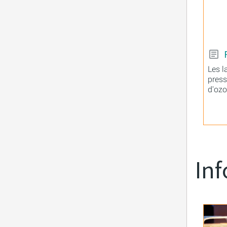
Les 
press
d'oz
Inf