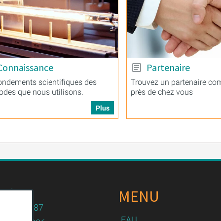
Connaissance
Partenaire
ondements scientifiques des
Trouvez un partenaire co
des que nous utilisons.
près de chez vous
Plus
MENU
n.de
82 / 479087
EAU