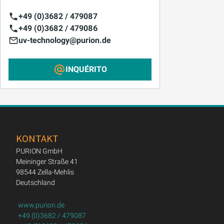
+49 (0)3682 / 479087
+49 (0)3682 / 479086
uv-technology@purion.de
INQUÉRITO
KONTAKT
PURION GmbH
Meininger Straße 41
98544 Zella-Mehlis
Deutschland
www.purion.de
+49 (0)3682 / 479087