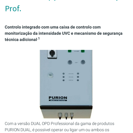
AQUACULTURA E AQUARÍSTICA
PURION 2500 36 W DUAL
PURION 2501 H DUAL
AR DE PROCESSO
ARMÁRIOS DE CONTROLO
Prof.
ÁGUAS RESIDUAIS
PURION DUAL BASIC
DESINFECÇÃO UVC E ELIMINAÇÃO DE ODORES
MONTAGESET
SISTEMAS DE VENTILAÇÃO E AR CONDICIONADO
Controlo integrado com uma caixa de controlo com
APLICAÇÕES MÓVEIS
PURION DUAL OTC
KIT DE ASSISTÊNCIA
monitorização da intensidade UVC e mecanismo de segurança
(SISTEMAS RLT)
.1
técnica adicional
ÁGUA DE PROCESSO/ARREFECIMENTO
PURION DUAL OTC PROF.
EMULSÕES LUBRIFICANTES DE ARREFECIMENTO
PURION DUAL OPD
COMBUSTÍVEIS
ESTERILIZAÇÃO DE TANQUES
PURION DUAL OPD PROF.
PURION DUAL ULTRA
Com a versão DUAL OPD Professional da gama de produtos
PURION DUAL, é possível operar ou ligar um ou ambos os