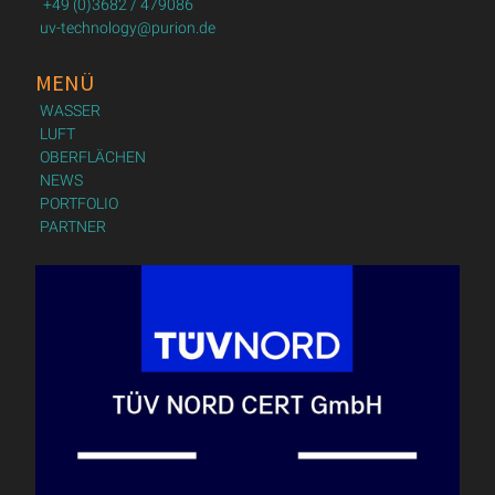
+49 (0)3682 / 479086
uv-technology@purion.de
MENÜ
WASSER
LUFT
OBERFLÄCHEN
NEWS
PORTFOLIO
PARTNER