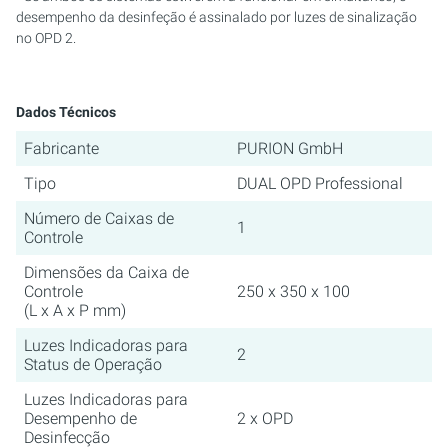
desempenho da desinfeção é assinalado por luzes de sinalização
no OPD 2.
Dados Técnicos
Fabricante
PURION GmbH
Tipo
DUAL OPD Professional
Número de Caixas de
1
Controle
Dimensões da Caixa de
Controle
250 x 350 x 100
(L x A x P mm)
Luzes Indicadoras para
2
Status de Operação
Luzes Indicadoras para
Desempenho de
2 x OPD
Desinfecção