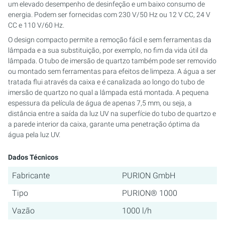
um elevado desempenho de desinfeção e um baixo consumo de
energia. Podem ser fornecidas com 230 V/50 Hz ou 12 V CC, 24 V
PURION 2500 36 W DUAL
CC e 110 V/60 Hz.
O design compacto permite a remoção fácil e sem ferramentas da
PURION 2500 90 W DUPLO
lâmpada e a sua substituição, por exemplo, no fim da vida útil da
lâmpada. O tubo de imersão de quartzo também pode ser removido
PURION 2500 H DUAL
ou montado sem ferramentas para efeitos de limpeza. A água a ser
tratada flui através da caixa e é canalizada ao longo do tubo de
PURION 2501 DUAL
imersão de quartzo no qual a lâmpada está montada. A pequena
espessura da película de água de apenas 7,5 mm, ou seja, a
distância entre a saída da luz UV na superfície do tubo de quartzo e
PURION 2501 H DUAL
a parede interior da caixa, garante uma penetração óptima da
água pela luz UV.
CERTIFICADO PURION DVGW
Dados Técnicos
PURION DVGW CERT TUDO-EM-UM
Fabricante
PURION GmbH
Tipo
PURION® 1000
Vazão
1000 l/h