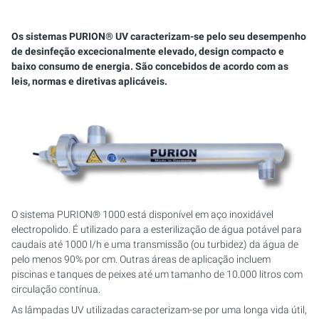
PURION 2500 36W
PURION 1000 H
CERTIFICADO PURION DVGW
PURION 2501 PVC-U
PURION 2500 90W PRO
MOBILE CONCEPT
PURION 2500 90 W DUPLO
SUPORTE DE SEGURANÇA
SISTEMAS MULTIFEIXE
Os sistemas PURION® UV caracterizam-se pelo seu desempenho
PURION 2500 90W
PURION 2000
PURION DVGW CERT TUDO-EM-UM
PURION 2501 H
PURION 2500 36 W DUAL
PURION 2501 DUAL
SISTEMAS COMPACTOS
de desinfeção excecionalmente elevado, design compacto e
baixo consumo de energia. São concebidos de acordo com as
PURION 2500 H
PURION 2500 36 W
PURION 2501 DUAL
PURION 2500 90 W DUPLO
ARMÁRIOS DE CONTROLO
leis, normas e diretivas aplicáveis.
PURION 1000 DUAL
PURION 2500 90 W
PURION 2501 DUPLO PVC-U
MONTAGESET
PURION 2500 36 W DUAL
PURION 2500 36W PRO
PURION 2501 H DUAL
KIT DE ASSISTÊNCIA
PURION 2500 90 W DUPLO
PURION 2500 90W PRO
REFERÊNCIA AQUÁRIO MARINHO
PURION 2500 H DUAL
PURION 2500 H
O sistema PURION® 1000 está disponível em aço inoxidável
electropolido. É utilizado para a esterilização de água potável para
CERTIFICADO PURION DVGW
PURION 2501
caudais até 1000 l/h e uma transmissão (ou turbidez) da água de
pelo menos 90% por cm. Outras áreas de aplicação incluem
piscinas e tanques de peixes até um tamanho de 10.000 litros com
PURION DVGW CERT TUDO-EM-UM
PURION 2501 H
circulação contínua.
As lâmpadas UV utilizadas caracterizam-se por uma longa vida útil,
PURION AQUA ACTIVE
PURION 1000 DUAL