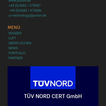
www.purion.de
+49 (0)3682 / 479087
+49 (0)3682 / 479086
uv-technology@purion.de
MENÜ
WASSER
LUFT
OBERFLÄCHEN
NEWS
PORTFOLIO
PARTNER