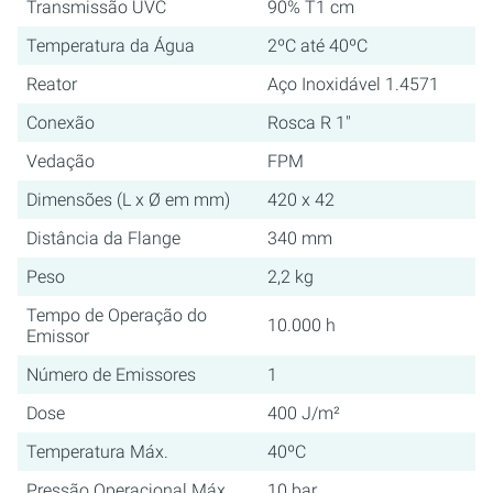
Transmissão UVC
90% T1 cm
Temperatura da Água
2ºC até 40ºC
Reator
Aço Inoxidável 1.4571
Conexão
Rosca R 1"
Vedação
FPM
Dimensões (L x Ø em mm)
420 x 42
Distância da Flange
340 mm
Peso
2,2 kg
Tempo de Operação do
10.000 h
Emissor
Número de Emissores
1
Dose
400 J/m²
Temperatura Máx.
40ºC
Pressão Operacional Máx.
10 bar