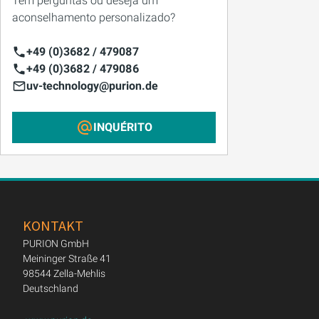
Tem perguntas ou deseja um
aconselhamento personalizado?
+49 (0)3682 / 479087
+49 (0)3682 / 479086
uv-technology@purion.de
INQUÉRITO
KONTAKT
PURION GmbH
Meininger Straße 41
98544 Zella-Mehlis
Deutschland