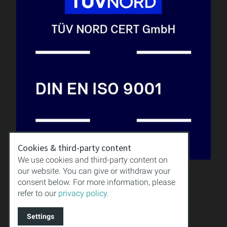
Cookies & third-party content
We use cookies and third-party content on
QUALITÄT
our website. You can give or withdraw your
WISSEN
consent below. For more information, please
DOWNLOAD
refer to our
privacy policy.
IMPRESSUM
AGB
Settings
DATENSCHUTZ