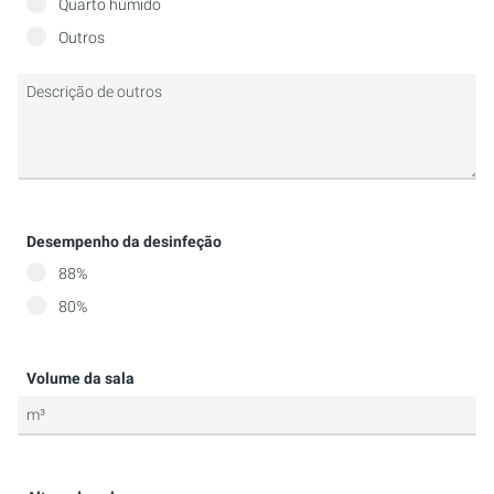
Quarto húmido
AR DE PROCESSO
ARMÁRIOS DE CONTROLO
Outros
DESINFECÇÃO UVC E ELIMINAÇÃO DE ODORES
MONTAGESET
SISTEMAS DE VENTILAÇÃO E AR CONDICIONADO
KIT DE ASSISTÊNCIA
(SISTEMAS RLT)
Desempenho da desinfeção
88%
80%
Volume da sala