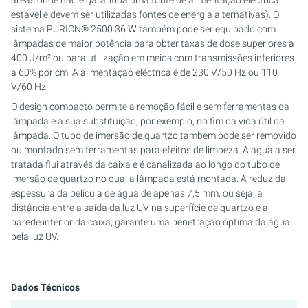
áreas onde não é garantida uma fonte de alimentação eléctrica
estável e devem ser utilizadas fontes de energia alternativas). O
PURION 2500 36 W DUAL
sistema PURION® 2500 36 W também pode ser equipado com
lâmpadas de maior potência para obter taxas de dose superiores a
400 J/m² ou para utilização em meios com transmissões inferiores
PURION 2500 90 W DUPLO
a 60% por cm. A alimentação eléctrica é de 230 V/50 Hz ou 110
V/60 Hz.
PURION 2500 H DUAL
O design compacto permite a remoção fácil e sem ferramentas da
lâmpada e a sua substituição, por exemplo, no fim da vida útil da
PURION 2501 DUAL
lâmpada. O tubo de imersão de quartzo também pode ser removido
ou montado sem ferramentas para efeitos de limpeza. A água a ser
PURION 2501 H DUAL
tratada flui através da caixa e é canalizada ao longo do tubo de
imersão de quartzo no qual a lâmpada está montada. A reduzida
CERTIFICADO PURION DVGW
espessura da película de água de apenas 7,5 mm, ou seja, a
distância entre a saída da luz UV na superfície de quartzo e a
parede interior da caixa, garante uma penetração óptima da água
PURION DVGW CERT TUDO-EM-UM
pela luz UV.
Dados Técnicos