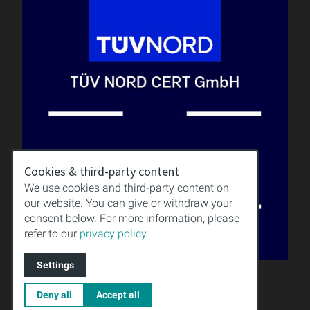
Cookies & third-party content
We use cookies and third-party content on
our website. You can give or withdraw your
consent below. For more information, please
refer to our
privacy policy.
Settings
QUALITÄT
WISSEN
Deny all
Accept all
DOWNLOAD