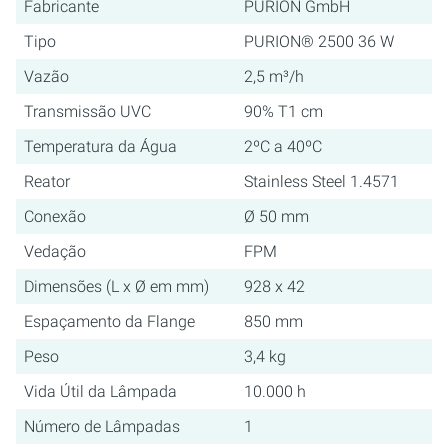
Fabricante
PURION GmbH
Tipo
PURION® 2500 36 W
Vazão
2,5 m³/h
Transmissão UVC
90% T1 cm
Temperatura da Água
2ºC a 40ºC
Reator
Stainless Steel 1.4571
Conexão
Ø 50 mm
Vedação
FPM
Dimensões (L x Ø em mm)
928 x 42
Espaçamento da Flange
850 mm
Peso
3,4 kg
Vida Útil da Lâmpada
10.000 h
Número de Lâmpadas
1