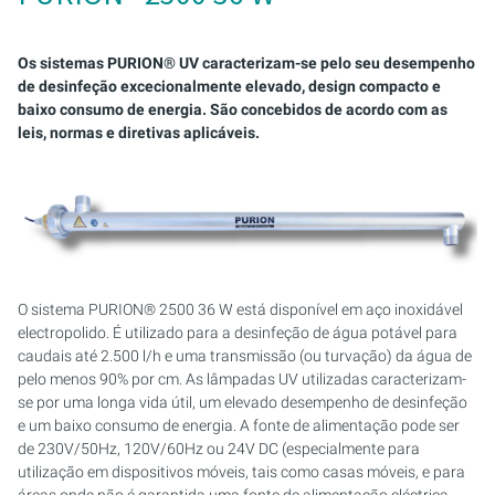
PURION 2500 36W
PURION 1000 H
CERTIFICADO PURION DVGW
PURION 2501 PVC-U
PURION 2500 90W PRO
MOBILE CONCEPT
PURION 2500 90 W DUPLO
SUPORTE DE SEGURANÇA
SISTEMAS MULTIFEIXE
PURION 2500 90W
PURION 2000
PURION DVGW CERT TUDO-EM-UM
PURION 2501 H
PURION 2500 36 W DUAL
PURION 2501 DUAL
SISTEMAS COMPACTOS
Os sistemas PURION® UV caracterizam-se pelo seu desempenho
de desinfeção excecionalmente elevado, design compacto e
baixo consumo de energia. São concebidos de acordo com as
PURION 2500 H
PURION 2500 36 W
PURION 2501 DUAL
PURION 2500 90 W DUPLO
ARMÁRIOS DE CONTROLO
leis, normas e diretivas aplicáveis.
PURION 1000 DUAL
PURION 2500 90 W
PURION 2501 DUPLO PVC-U
MONTAGESET
PURION 2500 36 W DUAL
PURION 2500 36W PRO
PURION 2501 H DUAL
KIT DE ASSISTÊNCIA
PURION 2500 90 W DUPLO
PURION 2500 90W PRO
REFERÊNCIA AQUÁRIO MARINHO
O sistema PURION® 2500 36 W está disponível em aço inoxidável
PURION 2500 H DUAL
PURION 2500 H
electropolido. É utilizado para a desinfeção de água potável para
caudais até 2.500 l/h e uma transmissão (ou turvação) da água de
CERTIFICADO PURION DVGW
PURION 2501
pelo menos 90% por cm. As lâmpadas UV utilizadas caracterizam-
se por uma longa vida útil, um elevado desempenho de desinfeção
e um baixo consumo de energia. A fonte de alimentação pode ser
PURION DVGW CERT TUDO-EM-UM
PURION 2501 H
de 230V/50Hz, 120V/60Hz ou 24V DC (especialmente para
utilização em dispositivos móveis, tais como casas móveis, e para
PURION AQUA ACTIVE
PURION 1000 DUAL