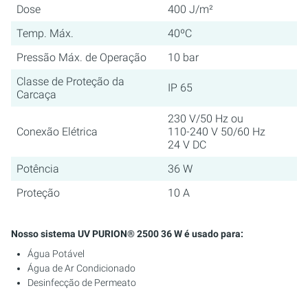
Dose
400 J/m²
Temp. Máx.
40ºC
Pressão Máx. de Operação
10 bar
Classe de Proteção da
IP 65
Carcaça
230 V/50 Hz ou
Conexão Elétrica
110-240 V 50/60 Hz
24 V DC
Potência
36 W
Proteção
10 A
Nosso sistema UV PURION® 2500 36 W é usado para:
Água Potável
Água de Ar Condicionado
Desinfecção de Permeato