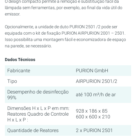
O design compacto permite a remoção e substituição fácil da
lâmpada sem ferramentas, por exemplo, ao final da vida útil do
emissor.
Opcionalmente, a unidade de duto PURION 2501 /2 pode ser
equipada com o kit de fixação PURION AIRPURION 2001 – 2501.
Isso possibilita uma montagem fácil e economizadora de espaço
na parede, se necessário.
Dados Técnicos
Fabricante
PURION GmbH
Tipo
AIRPURION 2501/2
Desempenho de desinfecção
até 100 m³/h de ar
99%
Dimensões H x L x P em mm:
928 x 186 x 85
Reatores Quadro de Controle
600 x 600 x 210
H x L x P :
Quantidade de Reatores
2 x PURION 2501