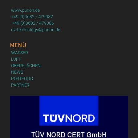
www.purion.de
+49 (0)3682 / 479087
+49 (0)3682 / 479086
uv-technology@purion.de
MENÜ
WASSER
LUFT
OBERFLÄCHEN
NEWS
PORTFOLIO
PARTNER