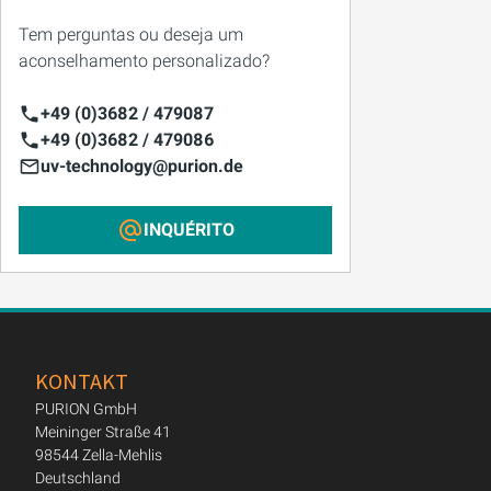
Tem perguntas ou deseja um
aconselhamento personalizado?
+49 (0)3682 / 479087
+49 (0)3682 / 479086
uv-technology@purion.de
INQUÉRITO
KONTAKT
PURION GmbH
Meininger Straße 41
98544 Zella-Mehlis
Deutschland