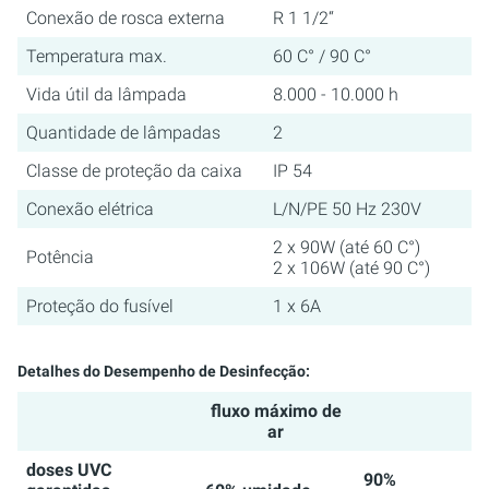
Conexão de rosca externa
R 1 1/2“
Temperatura max.
60 C° / 90 C°
Vida útil da lâmpada
8.000 - 10.000 h
Quantidade de lâmpadas
2
Classe de proteção da caixa
IP 54
Conexão elétrica
L/N/PE 50 Hz 230V
2 x 90W (até 60 C°)
Potência
2 x 106W (até 90 C°)
Proteção do fusível
1 x 6A
Detalhes do Desempenho de Desinfecção:
fluxo máximo de
ar
doses UVC
90%