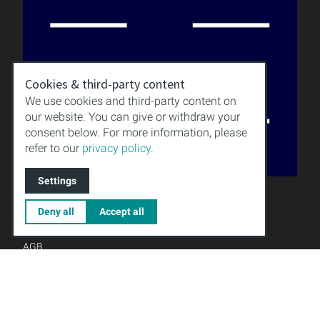
Cookies & third-party content
We use cookies and third-party content on
our website. You can give or withdraw your
consent below. For more information, please
refer to our
privacy policy.
Settings
QUALITÄT
WISSEN
Deny all
Accept all
DOWNLOAD
IMPRESSUM
AGB
DATENSCHUTZ