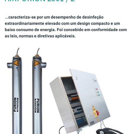
AIRPURION 300 E T ACTIVE
AIRPURION 2501 / 8
ARMÁRIOS DE CONTROLO
AIRPURION 400 ACTIVE
MONTAGESET
...caracteriza-se por um desempenho de desinfeção
extraordinariamente elevado com um design compacto e um
baixo consumo de energia. Foi concebido em conformidade com
KIT DE ASSISTÊNCIA
as leis, normas e diretivas aplicáveis.