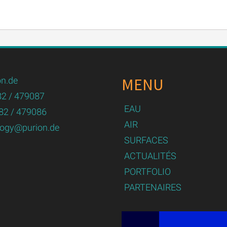
MENU
n.de
82 / 479087
EAU
82 / 479086
AIR
logy@purion.de
SURFACES
ACTUALITÉS
PORTFOLIO
PARTENAIRES