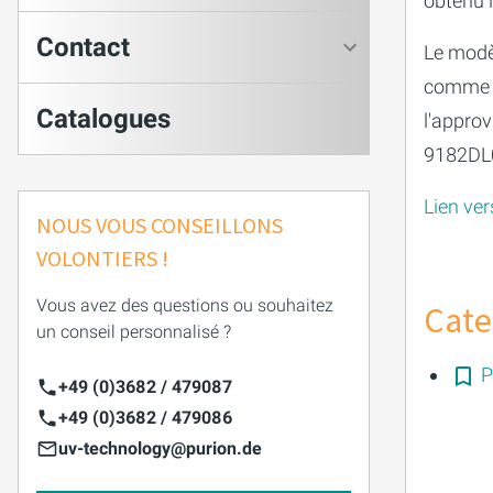
obtenu 
AQUACULTURE & AQUARIOPHILIE
PURION 2500 36 W DUAL
PURION 2501 H DUAL
Contact
Le modè
EAUX USÉES
PURION DUAL BASIC
comme a
APPLICATIONS MOBILES
PURION DUAL OTC
Catalogues
l'appro
9182DL
EAU DE PROCESS/DE REFROIDISSEMENT
PURION DUAL OTC PROF.
Lien ver
EMULSIONS DE REFROIDISSEMENT ET DE LUBRIFICATION 
PURION DUAL OPD
NOUS VOUS CONSEILLONS
VOLONTIERS !
STÉRILISATION DES RÉSERVOIRS
PURION DUAL OPD PROF.
Vous avez des questions ou souhaitez
Cate
PURION DUAL ULTRA
un conseil personnalisé ?
P
+49 (0)3682 / 479087
+49 (0)3682 / 479086
uv-technology@purion.de