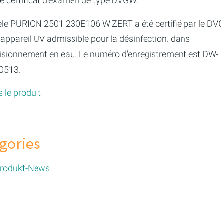
le certificat d'examen de type DVGW.
le PURION 2501 230E106 W ZERT a été certifié par le D
ppareil UV admissible pour la désinfection. dans
visionnement en eau. Le numéro d'enregistrement est DW-
0513.
s le produit
CARBURANTS
gories
rodukt-News