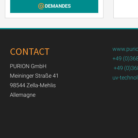
DEMANDES
CONTACT
www.purio
+49 (0)36
PURION GmbH
+49 (0)36
Meininger Straße 41
uv-techno
98544 Zella-Mehlis
Allemagne