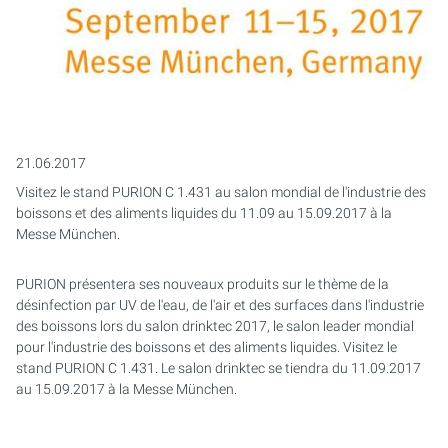
AQUACULTURE & AQUARIOPHILIE
PURION 2500 36 W DUAL
PURION 2501 H DUAL
EAUX USÉES
PURION DUAL BASIC
APPLICATIONS MOBILES
PURION DUAL OTC
EAU DE PROCESS/DE REFROIDISSEMENT
PURION DUAL OTC PROF.
21.06.2017
EMULSIONS DE REFROIDISSEMENT ET DE
Visitez le stand PURION C 1.431 au salon mondial de l'industrie des
PURION DUAL OPD
LUBRIFICATION CARBURANTS
boissons et des aliments liquides du 11.09 au 15.09.2017 à la
Messe München.
STÉRILISATION DES RÉSERVOIRS
PURION DUAL OPD PROF.
PURION présentera ses nouveaux produits sur le thème de la
PURION DUAL ULTRA
désinfection par UV de l'eau, de l'air et des surfaces dans l'industrie
des boissons lors du salon drinktec 2017, le salon leader mondial
pour l'industrie des boissons et des aliments liquides. Visitez le
stand PURION C 1.431. Le salon drinktec se tiendra du 11.09.2017
au 15.09.2017 à la Messe München.