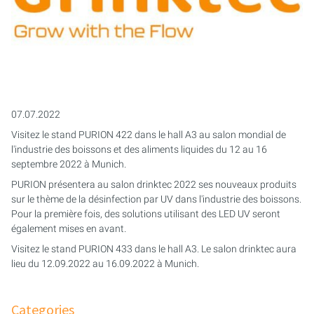
AQUACULTURE & AQUARIOPHILIE
PURION 2500 36 W DUAL
PURION 2501 H DUAL
EAUX USÉES
PURION DUAL BASIC
APPLICATIONS MOBILES
PURION DUAL OTC
EAU DE PROCESS/DE REFROIDISSEMENT
PURION DUAL OTC PROF.
07.07.2022
EMULSIONS DE REFROIDISSEMENT ET DE
Visitez le stand PURION 422 dans le hall A3 au salon mondial de
PURION DUAL OPD
LUBRIFICATION CARBURANTS
l'industrie des boissons et des aliments liquides du 12 au 16
septembre 2022 à Munich.
STÉRILISATION DES RÉSERVOIRS
PURION DUAL OPD PROF.
PURION présentera au salon drinktec 2022 ses nouveaux produits
sur le thème de la désinfection par UV dans l'industrie des boissons.
PURION DUAL ULTRA
Pour la première fois, des solutions utilisant des LED UV seront
également mises en avant.
Visitez le stand PURION 433 dans le hall A3. Le salon drinktec aura
lieu du 12.09.2022 au 16.09.2022 à Munich.
Categories