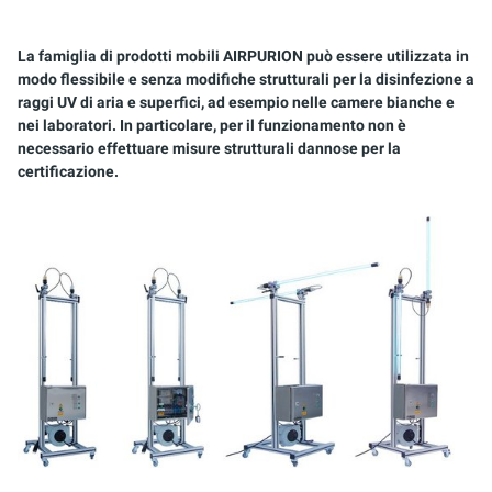
AIRPURION 300 E T ACTIVE
AIRPURION 2501 / 8
ARMADI DI CONTROLLO
La famiglia di prodotti mobili AIRPURION può essere utilizzata in
AIRPURION 400 ACTIVE
MONTAGESET
modo flessibile e senza modifiche strutturali per la disinfezione a
raggi UV di aria e superfici, ad esempio nelle camere bianche e
KIT DI SERVIZIO
nei laboratori. In particolare, per il funzionamento non è
necessario effettuare misure strutturali dannose per la
certificazione.