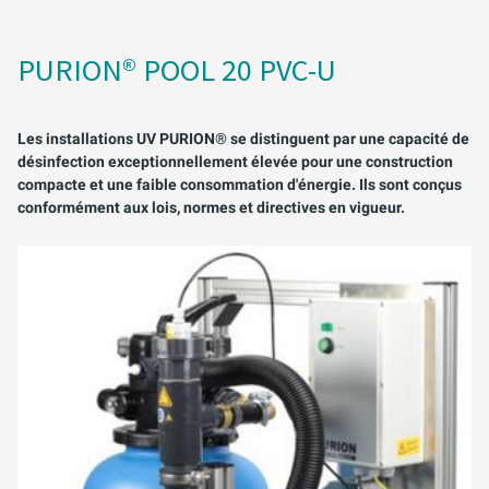
AQUACULTURE & AQUARIOPHILIE
PURION 2500 36 W DUAL
PURION 2501 H DUAL
EAUX USÉES
PURION DUAL BASIC
PURION® POOL 20 PVC-U
APPLICATIONS MOBILES
PURION DUAL OTC
Les installations UV PURION® se distinguent par une capacité de
désinfection exceptionnellement élevée pour une construction
EAU DE PROCESS/DE REFROIDISSEMENT
PURION DUAL OTC PROF.
compacte et une faible consommation d'énergie. Ils sont conçus
EMULSIONS DE REFROIDISSEMENT ET DE
conformément aux lois, normes et directives en vigueur.
PURION DUAL OPD
LUBRIFICATION CARBURANTS
STÉRILISATION DES RÉSERVOIRS
PURION DUAL OPD PROF.
PURION DUAL ULTRA