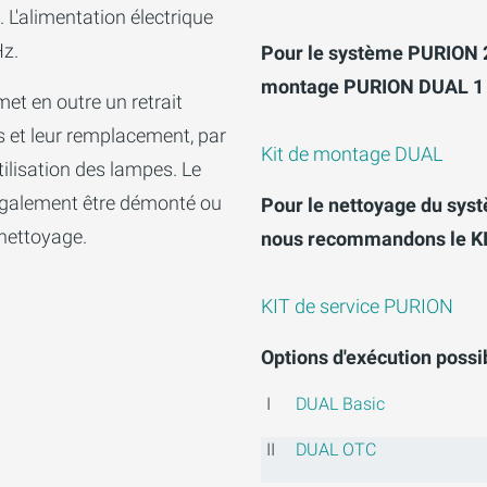
 L'alimentation électrique
Hz.
Pour le système PURION 2
montage PURION DUAL 1 e
t en outre un retrait
s et leur remplacement, par
Kit de montage DUAL
tilisation des lampes. Le
également être démonté ou
Pour le nettoyage du sys
 nettoyage.
nous recommandons le KI
KIT de service PURION
Options d'exécution possib
I
DUAL Basic
II
DUAL OTC