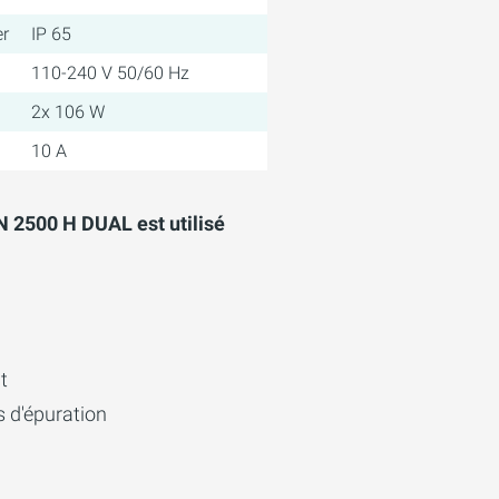
er
IP 65
110-240 V 50/60 Hz
2x 106 W
10 A
 2500 H DUAL est utilisé
t
 d'épuration