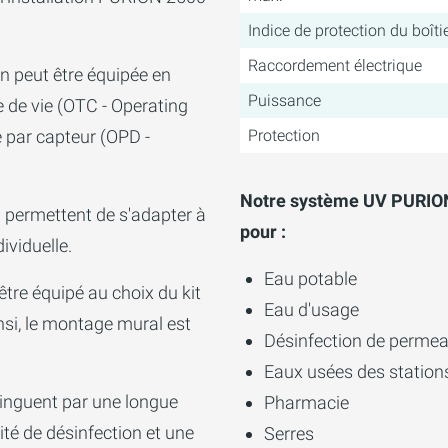
Indice de protection du boîti
Raccordement électrique
on peut être équipée en
Puissance
e de vie (OTC - Operating
 par capteur (OPD -
Protection
Notre système UV PURION
n permettent de s'adapter à
pour :
ividuelle.
Eau potable
re équipé au choix du kit
Eau d'usage
si, le montage mural est
Désinfection de permea
Eaux usées des stations
tinguent par une longue
Pharmacie
ité de désinfection et une
Serres