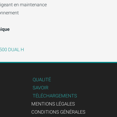
igeant en maintenance
ionnement
nique
2500 DUAL H
QUALITÉ
SAVOIR
TÉLÉCHARGEMENTS
MENTIONS LÉGALES
CONDITIONS GÉNÉRALES