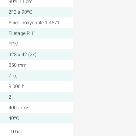
90% T1 cm
2ºC à 90ºC
Acier inoxydable 1.4571
Filetage R 1"
FPM
928 x 42 (2x)
850 mm
7 kg
8.000 h
2
400 J/m²
40ºC
10 bar