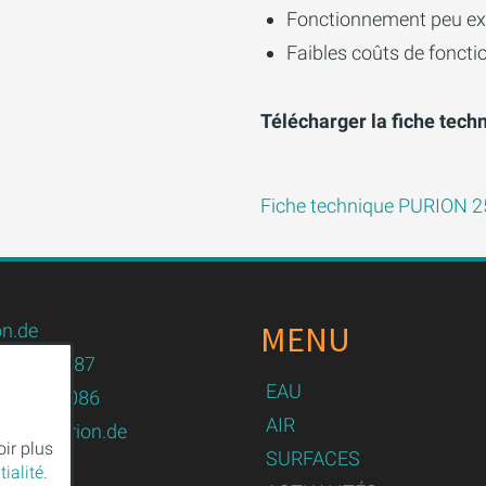
Fonctionnement peu ex
Faibles coûts de fonct
Télécharger la fiche tech
Fiche technique PURION 
MENU
n.de
82 / 479087
EAU
82 / 479086
AIR
logy@purion.de
oir plus
SURFACES
ialité.