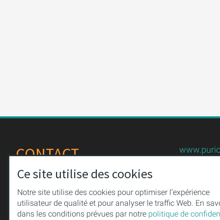
CONTACT
www.purio
+49 (0)36
Ce site utilise des cookies
PURION GmbH
+49 (0)36
Meininger Straße 41
Notre site utilise des cookies pour optimiser l’expérience
uv-techno
utilisateur de qualité et pour analyser le traffic Web. En sav
98544 Zella-Mehlis
dans les conditions prévues par notre
politique de confident