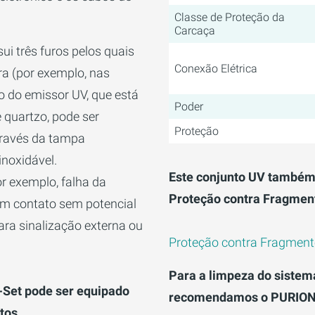
Classe de Proteção da
Carcaça
ui três furos pelos quais
Conexão Elétrica
ra (por exemplo, nas
o do emissor UV, que está
Poder
 quartzo, pode ser
Proteção
ravés da tampa
inoxidável.
Este conjunto UV também 
or exemplo, falha da
Proteção contra Fragmen
m contato sem potencial
ara sinalização externa ou
Proteção contra Fragmen
Para a limpeza do sistem
Set pode ser equipado
recomendamos o PURION 
tos.