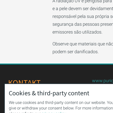
A radiação UV é perigosa para 
e a pele devem ser devidament
responsável pela sua própria 
segurança das pessoas presen
emissores são utilizados.
Observe que materiais que não
podem ser danificados.
KONTAKT
www.purio
+49 (0)36
Cookies & third-party content
PURION GmbH
+49 (0)36
Meininger Straße 41
We use cookies and third-party content on our website. Yo
uv-techno
give or withdraw your consent below. For more information
98544 Zella-Mehlis