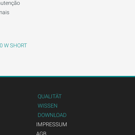
nutenção
nais
10 W SHORT
QUALITÄT
WISSEN
DOWNLOAD
IMPRESSUM
AGB