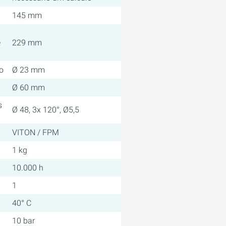
145 mm
e
229 mm
o
Ø 23 mm
Ø 60 mm
s
Ø 48, 3x 120°, Ø5,5
VITON / FPM
1 kg
10.000 h
1
40° C
10 bar