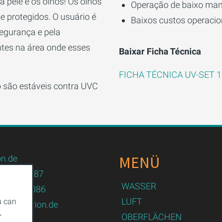
a pele e os olhos! Os olhos
Operação de baixo ma
e protegidos. O usuário é
Baixos custos operacio
segurança e pela
tes na área onde esses
Baixar Ficha Técnica
FICHA TÉCNICA UV-SET 
 são estáveis contra UVC
MENÜ
n.de
82 / 479087
WASSER
82 / 479086
LUFT
u can
logy@purion.de
,
OBERFLÄCHEN