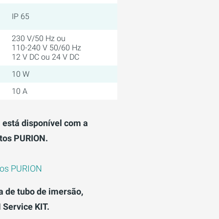
IP 65
230 V/50 Hz ou
110-240 V 50/60 Hz
12 V DC ou 24 V DC
10 W
10 A
está disponível com a
tos PURION.
tos PURION
a de tubo de imersão,
Service KIT.