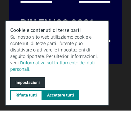
Cookie e contenuti di terze parti
Sul nostro sito web utilizziamo cookie e
contenuti di terze parti. L'utente può
disattivare o attivare le impostazioni di
seguito riportate. Per ulteriori informazioni,
vedi
l’informativa sul trattamento dei dati
QUALITÀ
personali.
SAPERI
DOWNLOAD
Impostazioni
NOTE LEGALI
CONDIZIONI GENERALI
Rifiuta tutti
Accettare tutti
PROTEZIONE DEI DATI