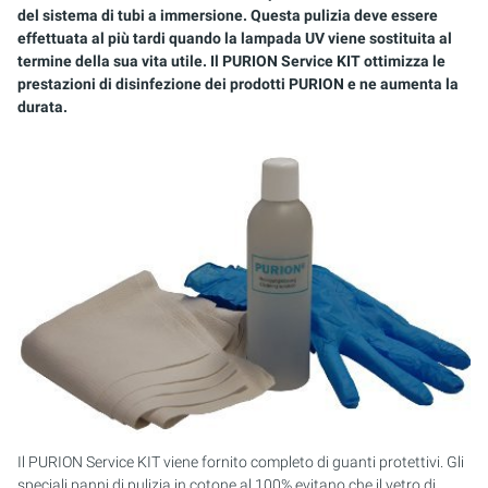
ARIA DI PROCESSO
del sistema di tubi a immersione. Questa pulizia deve essere
effettuata al più tardi quando la lampada UV viene sostituita al
DISINFEZIONE UVC E RIMOZIONE DEGLI ODORI
termine della sua vita utile. Il PURION Service KIT ottimizza le
prestazioni di disinfezione dei prodotti PURION e ne aumenta la
SISTEMI DI VENTILAZIONE E CONDIZIONAMENTO
durata.
(SISTEMI RLT)
Il PURION Service KIT viene fornito completo di guanti protettivi. Gli
speciali panni di pulizia in cotone al 100% evitano che il vetro di