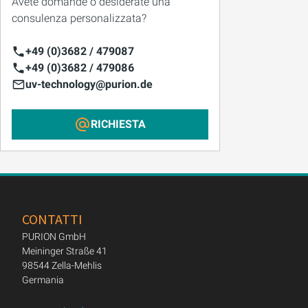
Avete domande o desiderate una
consulenza personalizzata?
+49 (0)3682 / 479087
+49 (0)3682 / 479086
uv-technology@purion.de
RICHIESTA
CONTATTI
PURION GmbH
Meininger Straße 41
98544 Zella-Mehlis
Germania