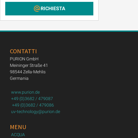
RICHIESTA
CONTATTI
PURION GmbH
Meininger Straße 41
98544 Zella-Mehlis
Germania
www.purion.de
+49 (0)3682 / 479087
+49 (0)3682 / 479086
uv-technology@purion.de
MENU
ACQUA