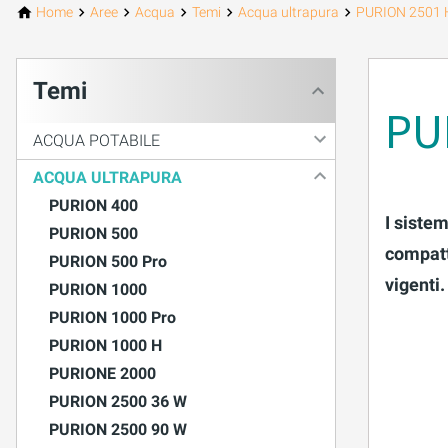
Home
Aree
Acqua
Temi
Acqua ultrapura
PURION 2501 
PURION 2500 36 W DOPPIO
Temi
PURION 2500 90 W DOPPIO
PU
PURION 2500 H DOPPIO
ACQUA POTABILE
ACQUA ULTRAPURA
PURION 2501 DOPPIO
PURION 400
I siste
PURION 2501 H DOPPIO
PURION 500
compatt
PURION 500 Pro
PURION DVGW CERTIFICATO
vigenti.
PURION 1000
PURION 1000 Pro
PURION DVGW CERT ALL-IN-ONE
PURION 1000 H
PURIONE 2000
PURION 2500 36 W
PURION 2500 90 W