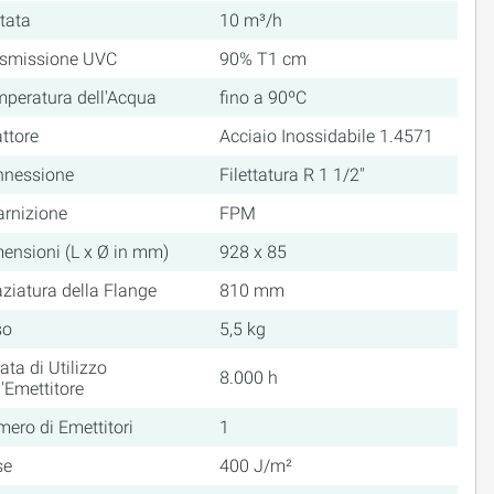
tata
10 m³/h
asmissione UVC
90% T1 cm
peratura dell'Acqua
fino a 90ºC
ttore
Acciaio Inossidabile 1.4571
nnessione
Filettatura R 1 1/2"
rnizione
FPM
ensioni (L x Ø in mm)
928 x 85
ziatura della Flange
810 mm
so
5,5 kg
ata di Utilizzo
8.000 h
l'Emettitore
ero di Emettitori
1
se
400 J/m²