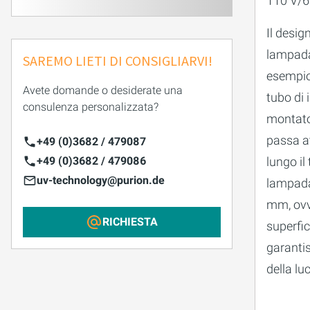
110 V/6
Il desig
lampada 
SAREMO LIETI DI CONSIGLIARVI!
esempio 
Avete domande o desiderate una
tubo di
consulenza personalizzata?
montato 
passa a
+49 (0)3682 / 479087
lungo il
+49 (0)3682 / 479086
uv-technology@purion.de
lampada.
mm, ovve
RICHIESTA
superfic
garanti
della lu