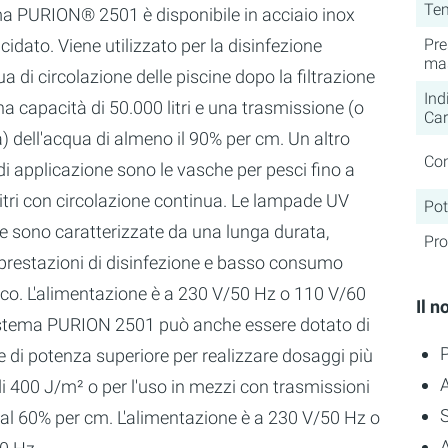
Te
ema PURION® 2501 è disponibile in acciaio inox
ucidato. Viene utilizzato per la disinfezione
Pre
ma
ua di circolazione delle piscine dopo la filtrazione
Ind
na capacità di 50.000 litri e una trasmissione (o
Car
à) dell'acqua di almeno il 90% per cm. Un altro
Con
i applicazione sono le vasche per pesci fino a
itri con circolazione continua. Le lampade UV
Po
te sono caratterizzate da una lunga durata,
Pro
 prestazioni di disinfezione e basso consumo
ico. L'alimentazione è a 230 V/50 Hz o 110 V/60
Il 
sistema PURION 2501 può anche essere dotato di
P
 di potenza superiore per realizzare dosaggi più
di 400 J/m² o per l'uso in mezzi con trasmissioni
i al 60% per cm. L'alimentazione è a 230 V/50 Hz o