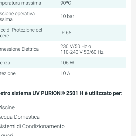
mperatura massima
90ºC
ssione operativa
10 bar
ssima
ice di Protezione del
IP 65
cere
230 V/50 Hz o
nessione Elettrica
110-240 V 50/60 Hz
tenza
106 W
tezione
10 A
nostro sistema UV PURION® 2501 H è utilizzato per:
iscine
Acqua Domestica
Sistemi di Condizionamento
Aquari