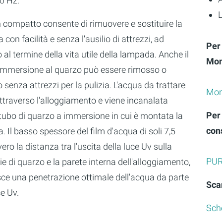
0 Hz.
L
n compatto consente di rimuovere e sostituire la
con facilità e senza l'ausilio di attrezzi, ad
Per
al termine della vita utile della lampada. Anche il
Mon
 immersione al quarzo può essere rimosso o
senza attrezzi per la pulizia. L'acqua da trattare
Mon
ttraverso l'alloggiamento e viene incanalata
Per 
 tubo di quarzo a immersione in cui è montata la
con
 Il basso spessore del film d'acqua di soli 7,5
ro la distanza tra l'uscita della luce Uv sulla
PUR
ie di quarzo e la parete interna dell'alloggiamento,
sce una penetrazione ottimale dell'acqua da parte
Sca
ce Uv.
Sch