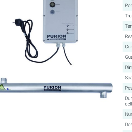
Por
Tr
Tem
Rea
Co
Gua
Dim
Spa
Pe
Dur
del
Num
Do