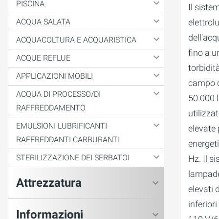
PISCINA
Il sist
elettrol
ACQUA SALATA
dell'acq
ACQUACOLTURA E ACQUARISTICA
fino a u
ACQUE REFLUE
torbidit
APPLICAZIONI MOBILI
campo d
ACQUA DI PROCESSO/DI
50.000 l
RAFFREDDAMENTO
utilizza
EMULSIONI LUBRIFICANTI
elevate
RAFFREDDANTI CARBURANTI
energet
STERILIZZAZIONE DEI SERBATOI
Hz. Il 
lampade
Attrezzatura
elevati 
inferior
Informazioni