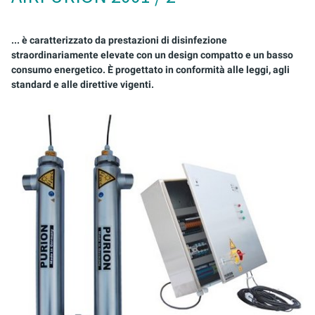
ACQUACOLTURA E ACQUARISTICA
PURION 2500 36 W DOPPIO
AIRPURION 300 E T ACTIVE
AIRPURION 2501 / 8
ARMADI DI CONTROLLO
ACQUE REFLUE
AIRPURION 400 ACTIVE
MONTAGESET
... è caratterizzato da prestazioni di disinfezione
straordinariamente elevate con un design compatto e un basso
consumo energetico. È progettato in conformità alle leggi, agli
APPLICAZIONI MOBILI
KIT DI SERVIZIO
standard e alle direttive vigenti.
ACQUA DI PROCESSO/DI RAFFREDDAMENTO
EMULSIONI LUBRIFICANTI RAFFREDDANTI
CARBURANTI
STERILIZZAZIONE DEI SERBATOI