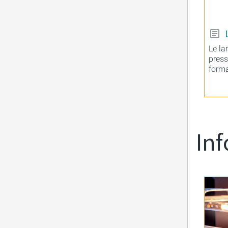
Le l
press
form
Inf