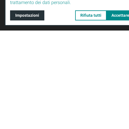
98544 Zella-Mehlis
trattamento dei dati personali.
Germania
Impostazioni
Rifiuta tutti
Accettare