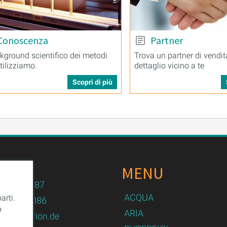
Conoscenza
Partner
ckground scientifico dei metodi
Trova un partner di vendit
tilizziamo.
dettaglio vicino a te
Scopri di più
MENU
n.de
82 / 479087
ACQUA
arti.
82 / 479086
o
ARIA
logy@purion.de