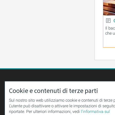
Il ba
che u
CONTATTI
www.purio
Cookie e contenuti di terze parti
+49 (0)36
PURION GmbH
Sul nostro sito web utilizziamo cookie e contenuti di terze p
+49 (0)36
L'utente può disattivare o attivare le impostazioni di seguit
Meininger Straße 41
uv-techno
riportate. Per ulteriori informazioni, vedi
l’informativa sul