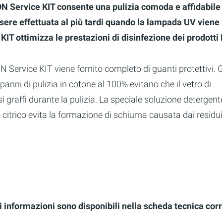
ON Service KIT consente una pulizia comoda e affidabile 
ere effettuata al più tardi quando la lampada UV viene s
 KIT ottimizza le prestazioni di disinfezione dei prodot
N Service KIT viene fornito completo di guanti protettivi. G
 panni di pulizia in cotone al 100% evitano che il vetro di
i graffi durante la pulizia. La speciale soluzione detergent
o citrico evita la formazione di schiuma causata dai residui
ri informazioni sono disponibili nella scheda tecnica cor