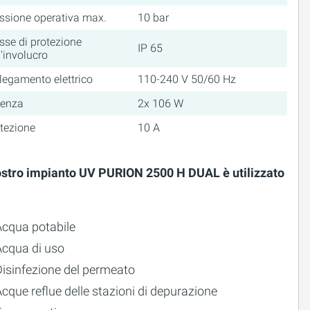
ssione operativa max.
10 bar
sse di protezione
IP 65
l'involucro
legamento elettrico
110-240 V 50/60 Hz
tenza
2x 106 W
tezione
10 A
nostro impianto UV PURION 2500 H DUAL è utilizzato
Acqua potabile
Acqua di uso
Disinfezione del permeato
cque reflue delle stazioni di depurazione