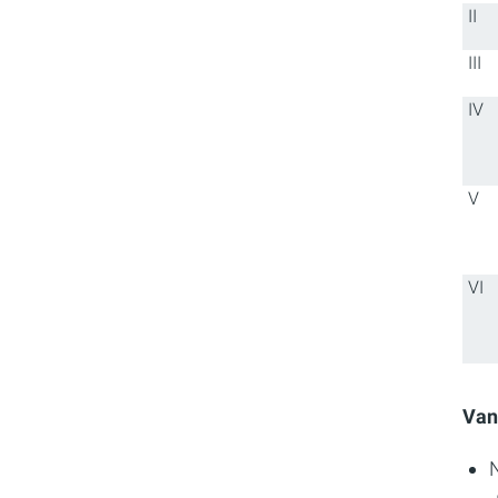
II
III
IV
V
VI
Van