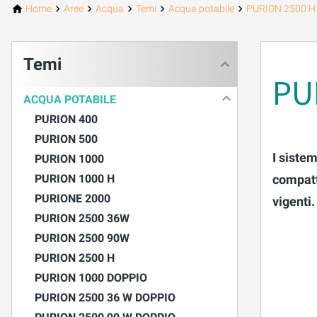
Home
Aree
Acqua
Temi
Acqua potabile
PURION 2500 H
PURION 2500 36 W DOPPIO
Temi
PURION 2500 90 W DOPPIO
PU
PURION 2500 H DOPPIO
ACQUA POTABILE
PURION 400
PURION 2501 DOPPIO
PURION 500
I siste
PURION 1000
PURION 2501 H DOPPIO
PURION 1000 H
compatt
PURION DVGW CERTIFICATO
PURIONE 2000
vigenti.
PURION 2500 36W
PURION DVGW CERT ALL-IN-ONE
PURION 2500 90W
PURION 2500 H
PURION 1000 DOPPIO
PURION 2500 36 W DOPPIO