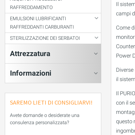
Il sist
RAFFREDDAMENTO
campi d
EMULSIONI LUBRIFICANTI
RAFFREDDANTI CARBURANTI
Come di
monitora
STERILIZZAZIONE DEI SERBATOI
Counter
Attrezzatura
Power D
Diverse
Informazioni
il siste
Il PURI
SAREMO LIETI DI CONSIGLIARVI!
con il 
montagg
Avete domande o desiderate una
questo 
consulenza personalizzata?
ingombr