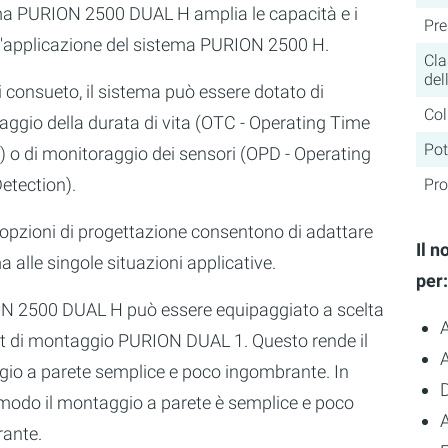
ema PURION 2500 DUAL H amplia le capacità e i
Pre
'applicazione del sistema PURION 2500 H.
Cla
del
 consueto, il sistema può essere dotato di
Col
ggio della durata di vita (OTC - Operating Time
Po
) o di monitoraggio dei sensori (OPD - Operating
etection).
Pro
 opzioni di progettazione consentono di adattare
Il 
ma alle singole situazioni applicative.
per:
ON 2500 DUAL H può essere equipaggiato a scelta
set di montaggio PURION DUAL 1. Questo rende il
io a parete semplice e poco ingombrante. In
modo il montaggio a parete è semplice e poco
A
ante.