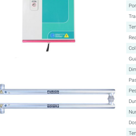
Por
Tr
Tem
Rea
Co
Gua
Dim
Pas
Pe
Du
Nu
Do
Te