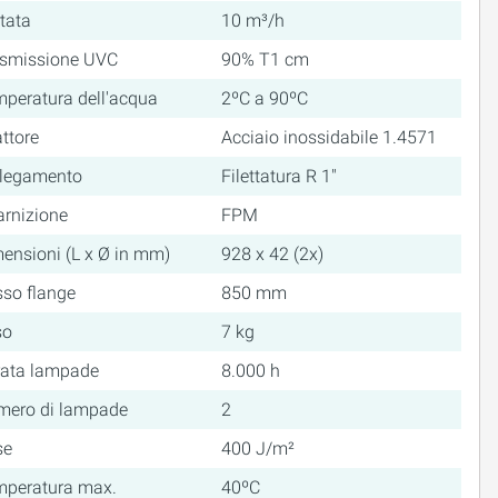
tata
10 m³/h
asmissione UVC
90% T1 cm
peratura dell'acqua
2ºC a 90ºC
ttore
Acciaio inossidabile 1.4571
llegamento
Filettatura R 1"
rnizione
FPM
ensioni (L x Ø in mm)
928 x 42 (2x)
so flange
850 mm
so
7 kg
rata lampade
8.000 h
mero di lampade
2
se
400 J/m²
mperatura max.
40ºC