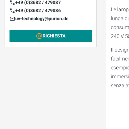
+49 (0)3682 / 479087
Le lamp
+49 (0)3682 / 479086
lunga du
uv-technology@purion.de
consumo
240 V 5
RICHIESTA
Il desig
facilmen
esempio 
immersi
senza at