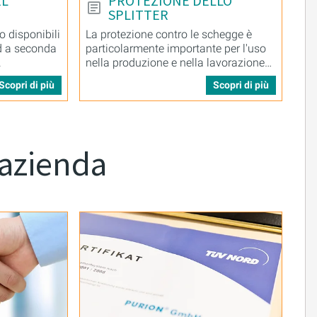
EL
PROTEZIONE DELLO
SPLITTER
 disponibili
La protezione contro le schegge è
d a seconda
particolarmente importante per l'uso
.
nella produzione e nella lavorazione
degli alimenti.
Scopri di più
Scopri di più
 azienda