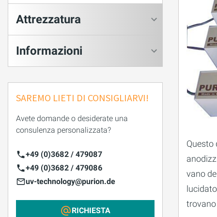
Attrezzatura
Informazioni
SAREMO LIETI DI CONSIGLIARVI!
Avete domande o desiderate una
consulenza personalizzata?
Questo d
+49 (0)3682 / 479087
anodizza
+49 (0)3682 / 479086
vano del
uv-technology@purion.de
lucidato
trovano 
RICHIESTA