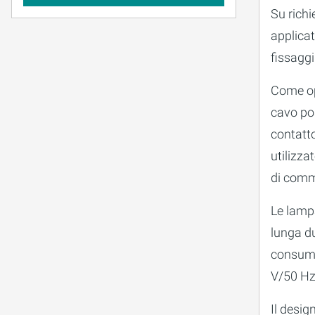
Su richi
applica
fissaggi
Come opz
cavo po
contatto
utilizza
di comm
Le lamp
lunga du
consumo
V/50 Hz
Il desi