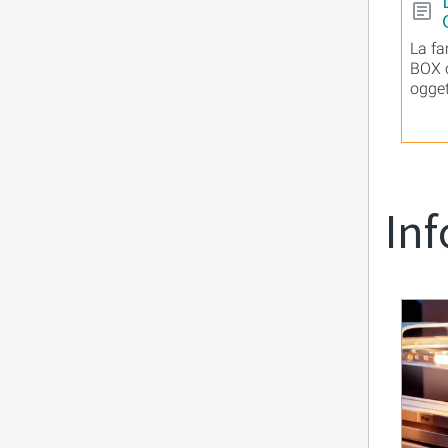
La fa
BOX c
ogget
di so
Inf