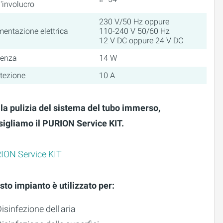
l'involucro
230 V/50 Hz oppure
mentazione elettrica
110-240 V 50/60 Hz
12 V DC oppure 24 V DC
tenza
14 W
tezione
10 A
 la pulizia del sistema del tubo immerso,
sigliamo il PURION Service KIT.
ION Service KIT
to impianto è utilizzato per:
isinfezione dell'aria