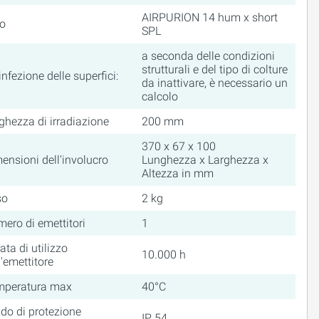
AIRPURION 14 hum x short
o
SPL
a seconda delle condizioni
strutturali e del tipo di colture
infezione delle superfici:
da inattivare, è necessario un
calcolo
ghezza di irradiazione
200 mm
370 x 67 x 100
ensioni dell'involucro
Lunghezza x Larghezza x
Altezza in mm
so
2 kg
ero di emettitori
1
ata di utilizzo
10.000 h
l'emettitore
mperatura max
40°C
do di protezione
IP 54