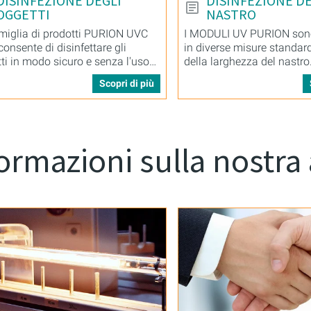
DISINFEZIONE DEGLI
DISINFEZIONE D
OGGETTI
NASTRO
miglia di prodotti PURION UVC
I MODULI UV PURION sono
onsente di disinfettare gli
in diverse misure standar
ti in modo sicuro e senza l'uso
della larghezza del nastro
stanze chimiche.
Scopri di più
ormazioni sulla nostra