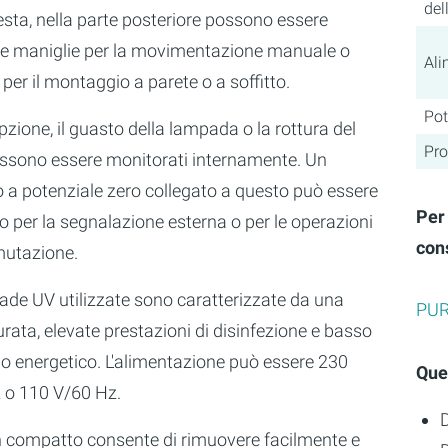
del
esta, nella parte posteriore possono essere
te maniglie per la movimentazione manuale o
Ali
 per il montaggio a parete o a soffitto.
Po
ione, il guasto della lampada o la rottura del
Pro
ssono essere monitorati internamente. Un
 a potenziale zero collegato a questo può essere
Per
to per la segnalazione esterna o per le operazioni
con
utazione.
ade UV utilizzate sono caratterizzate da una
PUR
rata, elevate prestazioni di disinfezione e basso
 energetico. L'alimentazione può essere 230
Ques
 o 110 V/60 Hz.
D
gn compatto consente di rimuovere facilmente e