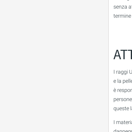
senza at
termine 
AT
I raggi 
e la pel
è respon
persone 
queste 
I materi
dannegg