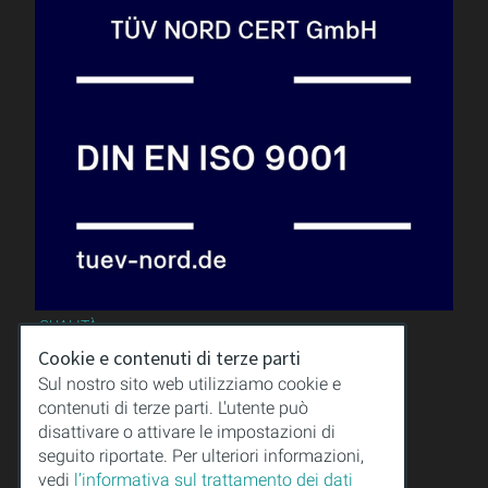
QUALITÀ
SAPERI
Cookie e contenuti di terze parti
DOWNLOAD
Sul nostro sito web utilizziamo cookie e
NOTE LEGALI
contenuti di terze parti. L'utente può
CONDIZIONI GENERALI
disattivare o attivare le impostazioni di
PROTEZIONE DEI DATI
seguito riportate. Per ulteriori informazioni,
vedi
l’informativa sul trattamento dei dati