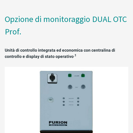
ACQUACOLTURA E ACQUARISTICA
PURION 2500 36 W DOPPIO
ACQUE REFLUE
Opzione di monitoraggio DUAL OTC
Prof.
APPLICAZIONI MOBILI
ACQUA DI PROCESSO/DI RAFFREDDAMENTO
Unità di controllo integrata ed economica con centralina di
EMULSIONI LUBRIFICANTI RAFFREDDANTI
.1
controllo e display di stato operativo
CARBURANTI
STERILIZZAZIONE DEI SERBATOI