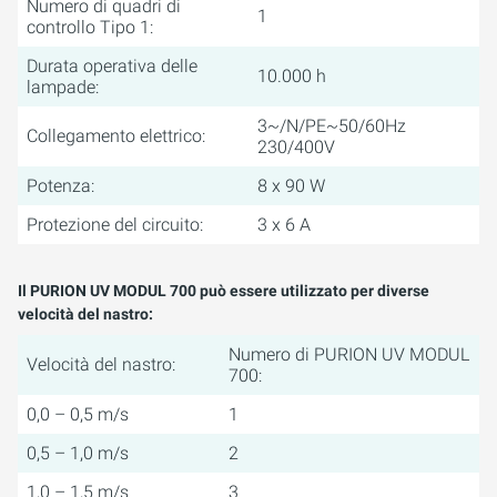
Numero di quadri di
1
controllo Tipo 1:
Durata operativa delle
10.000 h
lampade:
3~/N/PE~50/60Hz
Collegamento elettrico:
230/400V
Potenza:
8 x 90 W
Protezione del circuito:
3 x 6 A
Il PURION UV MODUL 700 può essere utilizzato per diverse
velocità del nastro:
Numero di PURION UV MODUL
Velocità del nastro:
700:
0,0 – 0,5 m/s
1
0,5 – 1,0 m/s
2
1,0 – 1,5 m/s
3