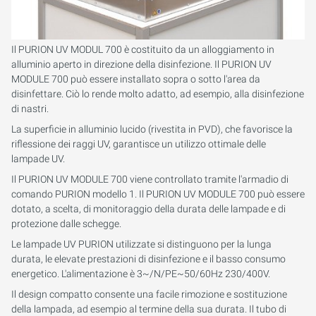
PURION 2500 36 W DOPPIO
Il PURION UV MODUL 700 è costituito da un alloggiamento in
PURION 2500 90 W DOPPIO
alluminio aperto in direzione della disinfezione. Il PURION UV
MODULE 700 può essere installato sopra o sotto l'area da
disinfettare. Ciò lo rende molto adatto, ad esempio, alla disinfezione
PURION 2500 H DOPPIO
di nastri.
PURION 2501 DOPPIO
La superficie in alluminio lucido (rivestita in PVD), che favorisce la
riflessione dei raggi UV, garantisce un utilizzo ottimale delle
lampade UV.
PURION 2501 H DOPPIO
Il PURION UV MODULE 700 viene controllato tramite l'armadio di
comando PURION modello 1. Il PURION UV MODULE 700 può essere
PURION DVGW CERTIFICATO
dotato, a scelta, di monitoraggio della durata delle lampade e di
protezione dalle schegge.
PURION DVGW CERT ALL-IN-ONE
Le lampade UV PURION utilizzate si distinguono per la lunga
durata, le elevate prestazioni di disinfezione e il basso consumo
energetico. L'alimentazione è 3~/N/PE~50/60Hz 230/400V.
Il design compatto consente una facile rimozione e sostituzione
della lampada, ad esempio al termine della sua durata. Il tubo di