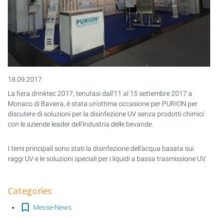
ACQUACOLTURA E ACQUARISTICA
PURION 2500 36 W DOPPIO
ACQUE REFLUE
APPLICAZIONI MOBILI
ACQUA DI PROCESSO/DI RAFFREDDAMENTO
18.09.2017
EMULSIONI LUBRIFICANTI RAFFREDDANTI
La fiera drinktec 2017, tenutasi dall'11 al 15 settembre 2017 a
CARBURANTI
Monaco di Baviera, è stata un'ottima occasione per PURION per
discutere di soluzioni per la disinfezione UV senza prodotti chimici
STERILIZZAZIONE DEI SERBATOI
con le aziende leader dell'industria delle bevande.
I temi principali sono stati la disinfezione dell'acqua basata sui
raggi UV e le soluzioni speciali per i liquidi a bassa trasmissione UV.
Categories
Messe-News