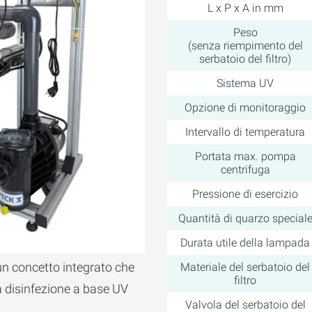
L x P x A in mm
Peso
(senza riempimento del
serbatoio del filtro)
Sistema UV
Opzione di monitoraggio
Intervallo di temperatura
Portata max. pompa
centrifuga
Pressione di esercizio
Quantità di quarzo special
Durata utile della lampada
n concetto integrato che
Materiale del serbatoio del
filtro
la disinfezione a base UV
Valvola del serbatoio del