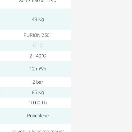
850 x 630 x 1.290
48 Kg
PURION 2501
OTC
2 - 40°C
12 m³/h
2 bar
e
85 Kg
10.000 h
Polietilene
valvola a 6 vie top mount