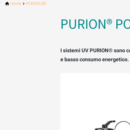
Home
PURION 80
PURION® PO
I sistemi UV PURION® sono ca
e basso consumo energetico. So