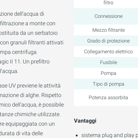
filtro
azione dell'acqua di
Connessione
di filtrazione a monte con
Mezzo filtrante
ostituita da un serbatoio
Grado di protezione
 con granuli filtranti attivati
ompa centrifuga
Collegamento elettrico
c II 11. Un prefiltro
Fusibile
ll'acqua.
Pompa
Tipo di pompa
se UV previene le attività
rmazione di alghe. Rispetto
Potenza assorbita
mico dell'acqua, è possibile
stanze chimiche utilizzate.
Vantaggi
ere equipaggiata con un
urata di vita delle
sistema plug and play 