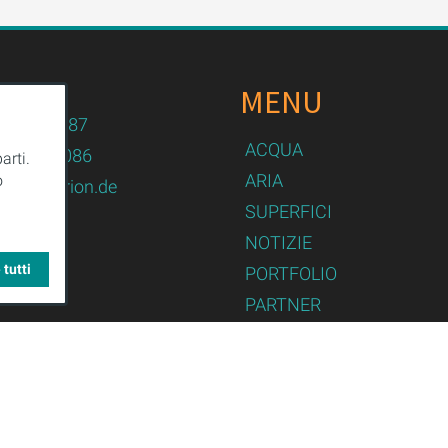
MENU
n.de
82 / 479087
ACQUA
82 / 479086
arti.
ARIA
o
logy@purion.de
SUPERFICI
NOTIZIE
 tutti
PORTFOLIO
PARTNER