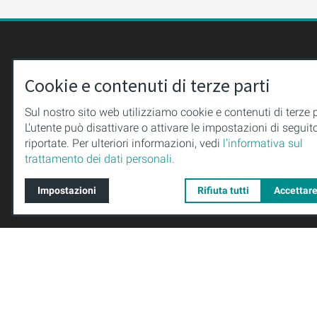
CONTATTI
www.purio
Cookie e contenuti di terze parti
+49 (0)36
PURION GmbH
+49 (0)36
Sul nostro sito web utilizziamo cookie e contenuti di terze p
Meininger Straße 41
L'utente può disattivare o attivare le impostazioni di seguit
uv-techno
riportate. Per ulteriori informazioni, vedi
l’informativa sul
98544 Zella-Mehlis
trattamento dei dati personali.
Germania
Impostazioni
Rifiuta tutti
Accettare