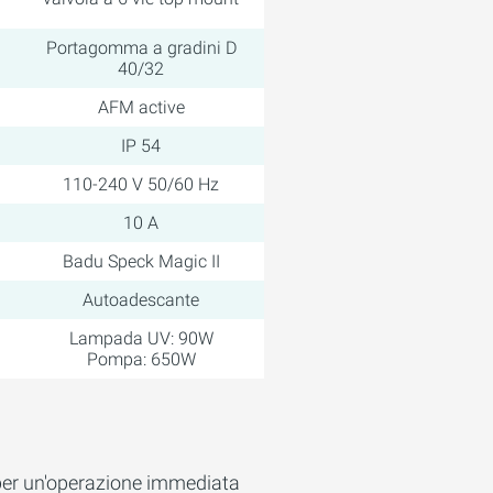
Portagomma a gradini D
40/32
AFM active
IP 54
110-240 V 50/60 Hz
10 A
Badu Speck Magic II
Autoadescante
Lampada UV: 90W
Pompa: 650W
per un'operazione immediata