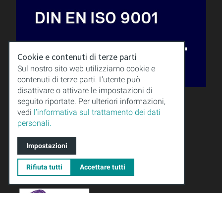
Cookie e contenuti di terze parti
Sul nostro sito web utilizziamo cookie e
contenuti di terze parti. L'utente può
disattivare o attivare le impostazioni di
QUALITÀ
seguito riportate. Per ulteriori informazioni,
SAPERI
vedi
l’informativa sul trattamento dei dati
DOWNLOAD
personali.
NOTE LEGALI
CONDIZIONI GENERALI
Impostazioni
PROTEZIONE DEI DATI
Rifiuta tutti
Accettare tutti