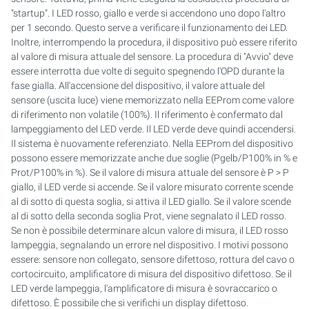
"startup". I LED rosso, giallo e verde si accendono uno dopo l'altro
per 1 secondo. Questo serve a verificare il funzionamento dei LED.
Inoltre, interrompendo la procedura, il dispositivo può essere riferito
al valore di misura attuale del sensore. La procedura di "Avvio" deve
essere interrotta due volte di seguito spegnendo l'OPD durante la
fase gialla. All'accensione del dispositivo, il valore attuale del
sensore (uscita luce) viene memorizzato nella EEProm come valore
di riferimento non volatile (100%). Il riferimento è confermato dal
lampeggiamento del LED verde. Il LED verde deve quindi accendersi.
Il sistema è nuovamente referenziato. Nella EEProm del dispositivo
possono essere memorizzate anche due soglie (Pgelb/P100% in % e
Prot/P100% in %). Se il valore di misura attuale del sensore è P > P
giallo, il LED verde si accende. Se il valore misurato corrente scende
al di sotto di questa soglia, si attiva il LED giallo. Se il valore scende
al di sotto della seconda soglia Prot, viene segnalato il LED rosso.
Se non è possibile determinare alcun valore di misura, il LED rosso
lampeggia, segnalando un errore nel dispositivo. I motivi possono
essere: sensore non collegato, sensore difettoso, rottura del cavo o
cortocircuito, amplificatore di misura del dispositivo difettoso. Se il
LED verde lampeggia, l'amplificatore di misura è sovraccarico o
difettoso. È possibile che si verifichi un display difettoso.