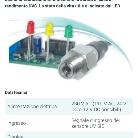
ACQUACOLTURA E ACQUARISTICA
PURION 2500 36 W DOPPIO
rendimento UVC. Lo stato della vita utile è indicato dai LED
ACQUE REFLUE
APPLICAZIONI MOBILI
ACQUA DI PROCESSO/DI RAFFREDDAMENTO
EMULSIONI LUBRIFICANTI RAFFREDDANTI
CARBURANTI
STERILIZZAZIONE DEI SERBATOI
Dati tecnici
230 V AC (110 V AC, 24 V
Alimentazione elettrica:
DC o 12 V DC possibili)
Segnale d'ingresso del
Ingresso
sensore UV SiC
Display