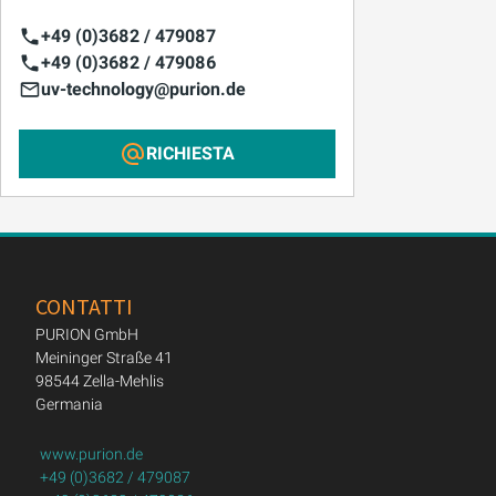
+49 (0)3682 / 479087
+49 (0)3682 / 479086
uv-technology@purion.de
RICHIESTA
CONTATTI
PURION GmbH
Meininger Straße 41
98544 Zella-Mehlis
Germania
www.purion.de
+49 (0)3682 / 479087