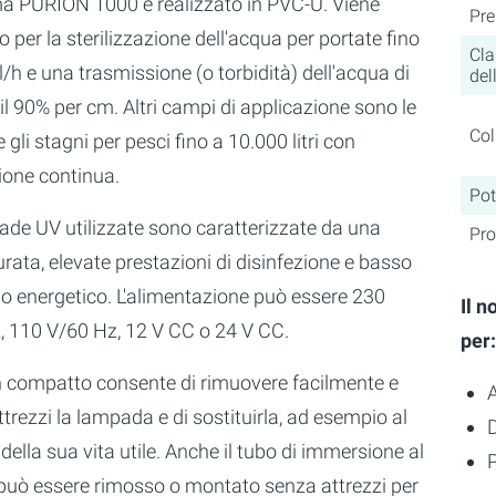
ema PURION 1000 è realizzato in PVC-U. Viene
Pre
to per la sterilizzazione dell'acqua per portate fino
Cla
l/h e una trasmissione (o torbidità) dell'acqua di
del
l 90% per cm. Altri campi di applicazione sono le
Col
e gli stagni per pesci fino a 10.000 litri con
ione continua.
Po
ade UV utilizzate sono caratterizzate da una
Pro
rata, elevate prestazioni di disinfezione e basso
 energetico. L'alimentazione può essere 230
Il 
, 110 V/60 Hz, 12 V CC o 24 V CC.
per:
gn compatto consente di rimuovere facilmente e
trezzi la lampada e di sostituirla, ad esempio al
della sua vita utile. Anche il tubo di immersione al
P
può essere rimosso o montato senza attrezzi per