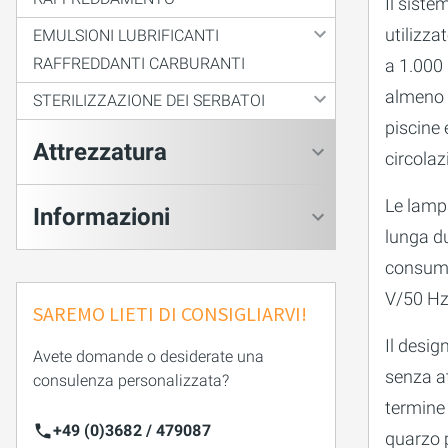
Il sist
utilizza
EMULSIONI LUBRIFICANTI
RAFFREDDANTI CARBURANTI
a 1.000 
almeno i
STERILIZZAZIONE DEI SERBATOI
piscine 
Attrezzatura
circolaz
Le lamp
Informazioni
lunga du
consumo
V/50 Hz
SAREMO LIETI DI CONSIGLIARVI!
Il desi
Avete domande o desiderate una
senza at
consulenza personalizzata?
termine 
+49 (0)3682 / 479087
quarzo 