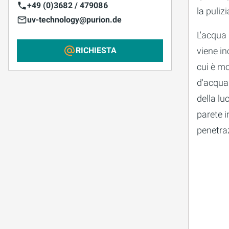
+49 (0)3682 / 479086
la pulizi
uv-technology@purion.de
L'acqua 
viene in
RICHIESTA
cui è mo
d'acqua 
della lu
parete i
penetraz