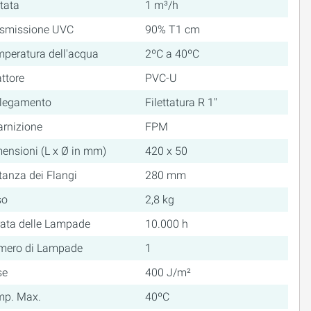
tata
1 m³/h
asmissione UVC
90% T1 cm
peratura dell'acqua
2ºC a 40ºC
ttore
PVC-U
llegamento
Filettatura R 1"
rnizione
FPM
ensioni (L x Ø in mm)
420 x 50
tanza dei Flangi
280 mm
so
2,8 kg
ata delle Lampade
10.000 h
mero di Lampade
1
se
400 J/m²
mp. Max.
40ºC