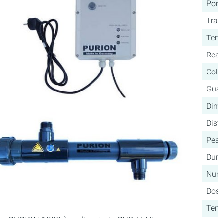
Por
Tr
Tem
Rea
Co
Gua
Dim
Dis
Pe
Dur
Nu
Do
Te