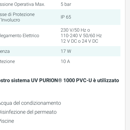
ssione Operativa Max.
5 bar
sse di Protezione
IP 65
l'Involucro
230 V/50 Hz o
legamento Elettrico
110-240 V 50/60 Hz
12 V DC o 24 V DC
tenza
17 W
tezione
10 A
nostro sistema UV PURION® 1000 PVC-U è utilizzato
Acqua del condizionamento
Disinfezione del permeato
iscine