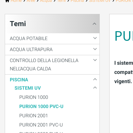
Home
Aree
Acqua
Temi
Piscina
SISTEMI UV
PURION 
PURION 2500 36 W DOPPIO
Temi
PURION 2500 90 W DOPPIO
PU
ACQUA POTABILE
PURION 2500 H DOPPIO
ACQUA ULTRAPURA
PURION 2501 DOPPIO
CONTROLLO DELLA LEGIONELLA
I siste
PURION 2501 H DOPPIO
NELL'ACQUA CALDA
compatt
PISCINA
vigenti.
PURION DVGW CERTIFICATO
SISTEMI UV
PURION DVGW CERT ALL-IN-ONE
PURION 1000
PURION 1000 PVC-U
PURION 2001
PURION 2001 PVC-U