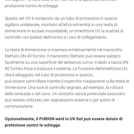
protezione contro le schegge
PURION 2500 36 W DOPPIO
Questo set UV è composto da un tubo di protezione in quarzo
sigillato unilaterale, montato all’altra estremità in una testa di
PURION 2500 90 W DOPPIO
immersione in acciaio inossidabile, un emettitore UV, la scatola di
controllo con ballast elettronico e i cavi di collegamento.
PURION 2500 H DOPPIO
La testa di immersione si inserisce ermeticamente nel manicotto
PURION 2501 DOPPIO
filettato DN 40 fornito. Il manicotto filettato può essere saldato
facilmente su una superficie del serbatoio curva. Il dado a tacca DN
40 fornito fissa e assicura il sistema. La funzione dell’emettitore UV,
PURION 2501 H DOPPIO
che è alloggiato nel tubo di protezione in quarzo,
può essere controllata tramite il coperchio trasparente sulla testa di
PURION DVGW CERTIFICATO
immersione. Una luce di controllo segnala, ad esempio, la rottura
della lampada o del cavo. Un contatto senza potenziale associato
PURION DVGW CERT ALL-IN-ONE
può essere utilizzato per segnalazioni esterne o per azioni di
commutazione.
Opzionalmente, il PURION weld in UV-Set può essere dotato di
protezione contro le schegge.