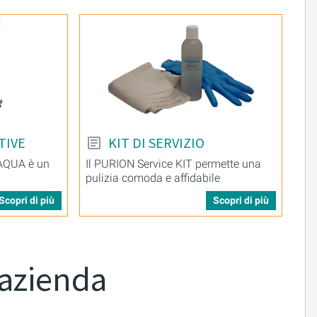
TIVE
KIT DI SERVIZIO
 AQUA è un
Il PURION Service KIT permette una
pulizia comoda e affidabile
Scopri di più
Scopri di più
 azienda