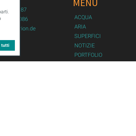
MENU
n.de
82 / 479087
arti.
ACQUA
o
82 / 479086
ARIA
logy@purion.de
SUPERFICI
NOTIZIE
 tutti
PORTFOLIO
PARTNER