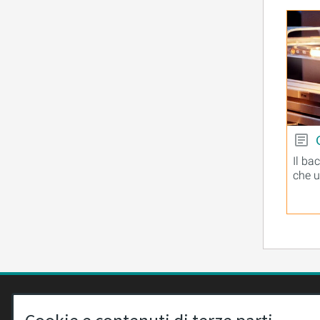
Il ba
che u