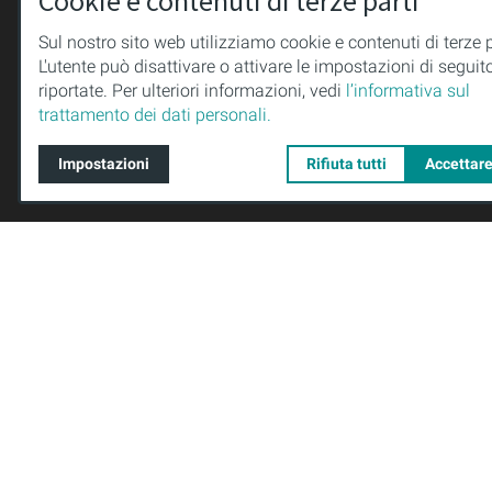
Cookie e contenuti di terze parti
CONTATTI
www.purio
+49 (0)36
Sul nostro sito web utilizziamo cookie e contenuti di terze p
PURION GmbH
L'utente può disattivare o attivare le impostazioni di seguit
+49 (0)36
riportate. Per ulteriori informazioni, vedi
l’informativa sul
Meininger Straße 41
uv-techno
trattamento dei dati personali.
98544 Zella-Mehlis
Germania
Impostazioni
Rifiuta tutti
Accettare