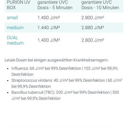
PURION UV
garantiere UVC
garantiere UVC
BOX
Dosis - 5 Minuten
Dosis - 10 Minuten
small
1.400 J/m²
2.800 J/m²
medium
1.440 J/M²
2.880 J/M²
DUAL
1.400 J/M²
2.800 J/m²
medium
Letale Dosen bei einigen ausgewählten Krankheitserregern:
Influenza: 68 J/m² bei 99% Desinfektion | 102 J/m² bei 99,9%
Desinfektion
Streptococcus viridans: 40 J/m² bei 99% Desinfektion | 60 J/m²
bei 99,9% Desinfektion
Baccillus tuberculi (TBC): 200 J/m² bei 99% Desinfektion | 300
J/m² bei 99,9% Desinfektion