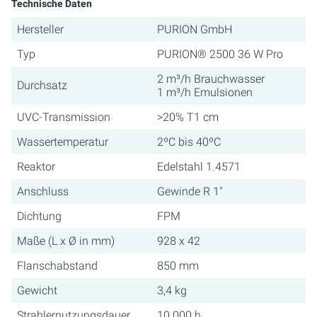
Technische Daten
Hersteller
PURION GmbH
Typ
PURION® 2500 36 W Pro
2 m³/h Brauchwasser
Durchsatz
1 m³/h Emulsionen
UVC-Transmission
>20% T1 cm
Wassertemperatur
2ºC bis 40ºC
Reaktor
Edelstahl 1.4571
Anschluss
Gewinde R 1"
Dichtung
FPM
Maße (L x Ø in mm)
928 x 42
Flanschabstand
850 mm
Gewicht
3,4 kg
Strahlernutzungsdauer
10.000 h