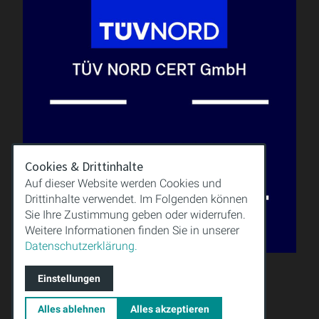
Cookies & Drittinhalte
Auf dieser Website werden Cookies und
Drittinhalte verwendet. Im Folgenden können
Sie Ihre Zustimmung geben oder widerrufen.
Weitere Informationen finden Sie in unserer
Datenschutzerklärung.
Einstellungen
QUALITÄT
WISSEN
Alles ablehnen
Alles akzeptieren
DOWNLOAD