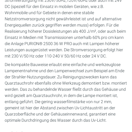
Stromversorgung mit 230V/50Hz,120V/60Hz oder auch mit 24V
DC (speziell für den Einsatz in mobilen Geräten, wie z.B.
PURION 2500 36 W DUAL
Wohnmobile und für Gebiete in denen eine stabile
Netzstromversorgung nicht gewährleistet ist und auf alternative
Energiequellen zurück gegriffen werden muss) erfolgen. Für die
PURION 2500 90 W DUAL
Realisierung höherer Dosisleistungen als 400 J/m², oder auch beim
Einsatz in Medien mit Transmissionen unterhalb 60% pro cm kann
PURION 2500 H DUAL
die Anlage PURION® 2500 36 W PRO auch mit Lampen höherer
Leistungen ausgerüstet werden. Die Stromversorgung erfolgt hier
PURION 2501 DUAL
mit
230 V/50 Hz oder 110-240 V 50/60 Hz oder 24 V DC.
Die kompakte Bauweise erlaubt eine einfache und werkzeuglose
PURION 2501 H DUAL
Lampenentnahme und den Lampenwechsel zum Beispiel am Ende
der Strahler-Nutzungsdauer. Zu Reinigungszwecken kann das
PURION DVGW ZERT
Quarztauchrohr ebenfalls ohne Werkzeug demontiert bzw. montiert
werden. Das zu behandelnde Wasser fließt durch das Gehäuse und
wird gezielt am Quarztauchrohr, in dem die Lampe montiert ist,
PURION DVGW ZERT ALL-IN-ONE
entlang geführt. Die gering wasserfilmstärke von nur 2 mm,
gemeint ist hier der Abstand zwischen Uv-Lichtaustritt an der
Quarzoberfläche und der Gehäuseinnenwand, garantiert eine
optimale Durchdringung des Wasser durch das Uv-Licht.