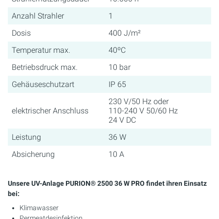
Anzahl Strahler
1
Dosis
400 J/m²
Temperatur max.
40ºC
Betriebsdruck max.
10 bar
Gehäuseschutzart
IP 65
230 V/50 Hz oder
elektrischer Anschluss
110-240 V 50/60 Hz
24 V DC
Leistung
36 W
Absicherung
10 A
Unsere UV-Anlage PURION® 2500 36 W PRO findet ihren Einsatz
bei:
Klimawasser
Permeatdesinfektion