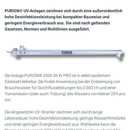
PURION 2500 36W
PURION 1000 H
PURION DVGW ZERT
PURION 2501 PVC-U
PURION 2500 90W PRO
PURION 2500 90 W DUAL
SICHERHEITSHALTERUNG
MEHRSTRAHLERANLAGEN
PURION® UV-Anlagen zeichnen sich durch eine außerordentlich
PURION 2500 90W
PURION 2000
PURION DVGW ZERT ALL-IN-ONE
PURION 2501 H
PURION 2500 36 W DUAL
PURION 2501 DUAL
KOMPAKTANLAGEN
hohe Desinfektionsleistung bei kompakter Bauweise und
geringem Energieverbrauch aus. Sie sind nach geltenden
Gesetzen, Normen und Richtlinien ausgeführt.
PURION 2500 H
PURION 2500 36 W
PURION 2501 DUAL
PURION 2500 90 W DUAL
STEUERUNGSSCHRÄNKE
PURION 1000 DUAL
PURION 2500 90 W
PURION 2501 DUAL PVC-U
MONTAGESET
PURION 2500 36 W DUAL
PURION 2500 36W PRO
PURION 2501 H DUAL
SERVICE-KIT
PURION 2500 90 W DUAL
PURION 2500 90W PRO
RFERENZ MEERES AQUARIUM
Die Anlage PURION® 2500 36 W PRO ist in elektropoliertem
Edelstahl lieferbar. Sie findet Anwendung bei der Entkeimung von
PURION 2500 H DUAL
PURION 2500 H
Brauchwasser für Durchflussleistungen bis 2.000 l/h und einer
Transmission (oder auch Trübung) des Wassers von kleiner 20% pro
PURION DVGW ZERT
PURION 2501
cm.
Die eingesetzten UV-Strahler zeichnen sich durch lange
PURION DVGW ZERT ALL-IN-ONE
PURION 2501 H
Lebensdauer, hohe Desinfektionsleistung, geringe Wasserfilmstärke
und einen geringen Energieverbrauch aus. Wahlweise kann die
PURION AQUA ACTIVE
PURION 1000 DUAL