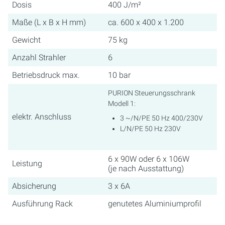
Dosis
400 J/m²
Maße (L x B x H mm)
ca. 600 x 400 x 1.200
Gewicht
75 kg
Anzahl Strahler
6
Betriebsdruck max.
10 bar
PURION Steuerungsschrank
Modell 1:
elektr. Anschluss
3 ~/N/PE 50 Hz 400/230V
L/N/PE 50 Hz 230V
6 x 90W oder 6 x 106W
Leistung
(je nach Ausstattung)
Absicherung
3 x 6A
Ausführung Rack
genutetes Aluminiumprofil