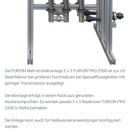
PURION 2500 36 W DUAL
PURION 2500 90 W DUAL
PURION 2500 H DUAL
PURION 2501 DUAL
PURION 2501 H DUAL
Die PURION Mehrstrahleranlage 2 x 3 PURION PRO 2500 ist zur UV-
Desinfektion bei größeren Durchsätzen bei Spezialflüssigkeiten mit
PURION DVGW ZERT
geringer Transmission ausgelegt.
Die Montage erfolgt in einem Rack aus genuteten
PURION DVGW ZERT ALL-IN-ONE
Aluminiumprofilen. Es werden jeweils 2 x 3 Reaktoren PURION PRO
2500 in Reihe betrieben.
Die Anlage kann auch für Heißwasseranwendungen konfiguriert
werden.