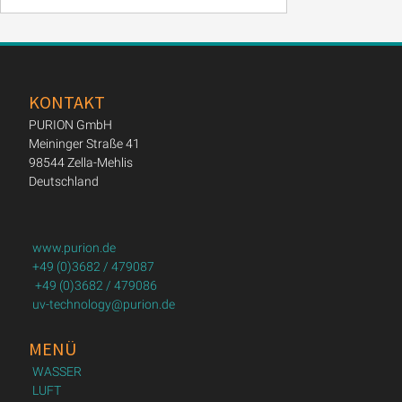
KONTAKT
PURION GmbH
Meininger Straße 41
98544 Zella-Mehlis
Deutschland
www.purion.de
+49 (0)3682 / 479087
+49 (0)3682 / 479086
uv-technology@purion.de
MENÜ
WASSER
LUFT