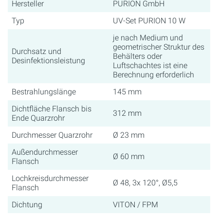
Hersteller
PURION GmbH
Typ
UV-Set PURION 10 W
je nach Medium und
geometrischer Struktur des
Durchsatz und
Behälters oder
Desinfektionsleistung
Luftschachtes ist eine
Berechnung erforderlich
Bestrahlungslänge
145 mm
Dichtfläche Flansch bis
312 mm
Ende Quarzrohr
Durchmesser Quarzrohr
Ø 23 mm
Außendurchmesser
Ø 60 mm
Flansch
Lochkreisdurchmesser
Ø 48, 3x 120°, Ø5,5
Flansch
Dichtung
VITON / FPM