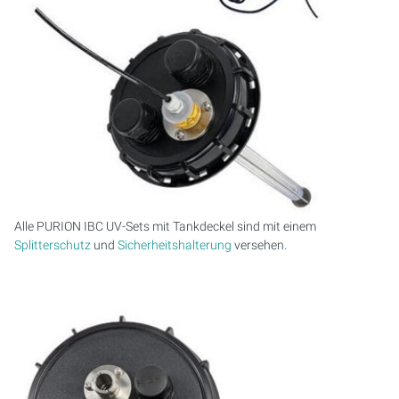
PURION 2500 36 W DUAL
PURION 2500 90 W DUAL
PURION 2500 H DUAL
PURION 2501 DUAL
PURION 2501 H DUAL
Alle PURION IBC UV-Sets mit Tankdeckel sind mit einem
Splitterschutz
und
Sicherheitshalterung
versehen.
PURION DVGW ZERT
PURION DVGW ZERT ALL-IN-ONE