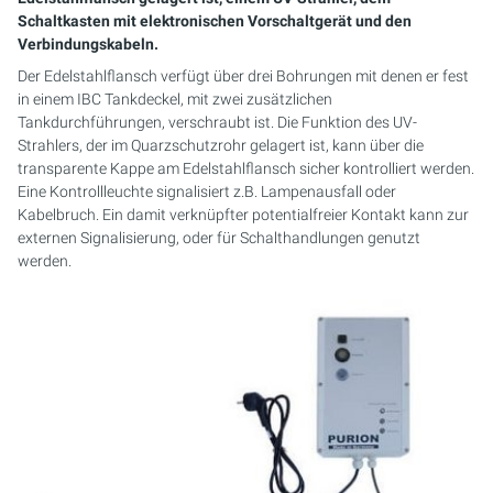
PURION 2500 36W
PURION 1000 H
PURION DVGW ZERT
PURION 2501 PVC-U
PURION 2500 90W PRO
MOBILE CONCEPT
PURION 2500 90 W DUAL
SICHERHEITSHALTERUNG
MEHRSTRAHLERANLAGEN
Schaltkasten mit elektronischen Vorschaltgerät und den
Verbindungskabeln.
PURION 2500 90W
PURION 2000
PURION DVGW ZERT ALL-IN-ONE
PURION 2501 H
PURION 2500 36 W DUAL
PURION 2501 DUAL
KOMPAKTANLAGEN
Der Edelstahlflansch verfügt über drei Bohrungen mit denen er fest
in einem IBC Tankdeckel, mit zwei zusätzlichen
PURION 2500 H
PURION 2500 36 W
PURION 2501 DUAL
PURION 2500 90 W DUAL
STEUERUNGSSCHRÄNKE
Tankdurchführungen, verschraubt ist. Die Funktion des UV-
Strahlers, der im Quarzschutzrohr gelagert ist, kann über die
PURION 1000 DUAL
PURION 2500 90 W
PURION 2501 DUAL PVC-U
MONTAGESET
transparente Kappe am Edelstahlflansch sicher kontrolliert werden.
Eine Kontrollleuchte signalisiert z.B. Lampenausfall oder
Kabelbruch. Ein damit verknüpfter potentialfreier Kontakt kann zur
PURION 2500 36 W DUAL
PURION 2500 36W PRO
PURION 2501 H DUAL
SERVICE-KIT
externen Signalisierung, oder für Schalthandlungen genutzt
werden.
PURION 2500 90 W DUAL
PURION 2500 90W PRO
RFERENZ MEERES AQUARIUM
PURION 2500 H DUAL
PURION 2500 H
PURION DVGW ZERT
PURION 2501
PURION DVGW ZERT ALL-IN-ONE
PURION 2501 H
PURION AQUA ACTIVE
PURION 1000 DUAL