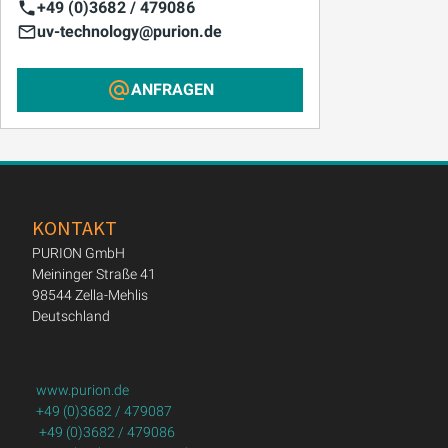
+49 (0)3682 / 479086
uv-technology@purion.de
ANFRAGEN
KONTAKT
PURION GmbH
Meininger Straße 41
98544 Zella-Mehlis
Deutschland
www.purion.de
+49 (0)3682 / 479087
+49 (0)3682 / 479086