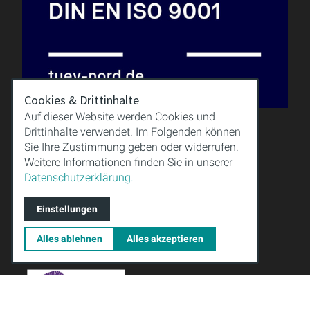
Cookies & Drittinhalte
Auf dieser Website werden Cookies und
Drittinhalte verwendet. Im Folgenden können
QUALITÄT
Sie Ihre Zustimmung geben oder widerrufen.
WISSEN
Weitere Informationen finden Sie in unserer
DOWNLOAD
Datenschutzerklärung.
IMPRESSUM
AGB
Einstellungen
DATENSCHUTZ
Alles ablehnen
Alles akzeptieren