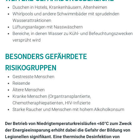
Duschen in Hotels, Krankenhäusern, Altenheimen
PURION 2500 36 W DUAL
Whirlpools und andere Schwimmbäder mit sprudelnden
Wasserattraktionen
PURION 2500 90 W DUAL
Lüftungsanlagen mit Nasswäschern
Bereiche, in denen Wasser zu Kühl- und Befeuchtungszwecken
versprüht wird
PURION 2500 H DUAL
BESONDERS GEFÄHRDETE
PURION 2501 DUAL
RISIKOGRUPPEN
PURION 2501 H DUAL
Gestresste Menschen
Reisende
PURION DVGW ZERT
Ältere Menschen
Kranke Menschen (Organtransplantierte,
PURION DVGW ZERT ALL-IN-ONE
Chemotheraphiepatienten, HIV-Infizierte
Starke Raucher und Menschen mit hohem Alkoholkonsum
Der Betrieb von Niedrigtemperaturkreisläufen <60°C zum Zweck
der Energieeinsparung erhöht dabei die Gefahr der Bildung von
Legionellen signifikant. Eine thermische Desinfektion von