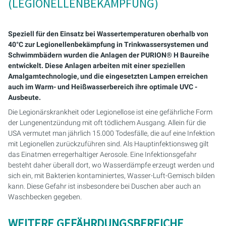
(LEGIONELLENBEKÄMPFUNG)
PURION 2500 36W
PURION 1000 H
PURION DVGW ZERT
PURION 2501 PVC-U
PURION 2500 90W PRO
MOBILE CONCEPT
PURION 2500 90 W DUAL
SICHERHEITSHALTERUNG
MEHRSTRAHLERANLAGEN
PURION 2500 90W
PURION 2000
PURION DVGW ZERT ALL-IN-ONE
PURION 2501 H
PURION 2500 36 W DUAL
PURION 2501 DUAL
KOMPAKTANLAGEN
Speziell für den Einsatz bei Wassertemperaturen oberhalb von
40°C zur Legionellenbekämpfung in Trinkwassersystemen und
PURION 2500 H
PURION 2500 36 W
PURION 2501 DUAL
PURION 2500 90 W DUAL
STEUERUNGSSCHRÄNKE
Schwimmbädern wurden die Anlagen der PURION® H Baureihe
entwickelt. Diese Anlagen arbeiten mit einer speziellen
PURION 1000 DUAL
PURION 2500 90 W
PURION 2501 DUAL PVC-U
MONTAGESET
Amalgamtechnologie, und die eingesetzten Lampen erreichen
auch im Warm- und Heißwasserbereich ihre optimale UVC -
Ausbeute.
PURION 2500 36 W DUAL
PURION 2500 36W PRO
PURION 2501 H DUAL
SERVICE-KIT
Die Legionärskrankheit oder Legionellose ist eine gefährliche Form
der Lungenentzündung mit oft tödlichem Ausgang. Allein für die
PURION 2500 90 W DUAL
PURION 2500 90W PRO
RFERENZ MEERES AQUARIUM
USA vermutet man jährlich 15.000 Todesfälle, die auf eine Infektion
mit Legionellen zurückzuführen sind. Als Hauptinfektionsweg gilt
PURION 2500 H DUAL
PURION 2500 H
das Einatmen erregerhaltiger Aerosole. Eine Infektionsgefahr
besteht daher überall dort, wo Wasserdämpfe erzeugt werden und
PURION DVGW ZERT
PURION 2501
sich ein, mit Bakterien kontaminiertes, Wasser-Luft-Gemisch bilden
kann. Diese Gefahr ist insbesondere bei Duschen aber auch an
PURION DVGW ZERT ALL-IN-ONE
PURION 2501 H
Waschbecken gegeben.
WEITERE GEFÄHRDUNGSBEREICHE
PURION AQUA ACTIVE
PURION 1000 DUAL