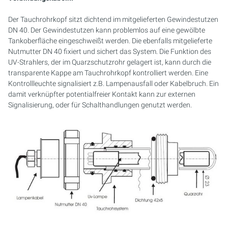
PURION 2500 36W
PURION 1000 H
PURION DVGW ZERT
PURION 2501 PVC-U
PURION 2500 90W PRO
MOBILE CONCEPT
PURION 2500 90 W DUAL
SICHERHEITSHALTERUNG
MEHRSTRAHLERANLAGEN
Der Tauchrohrkopf sitzt dichtend im mitgelieferten Gewindestutzen
PURION 2500 90W
PURION 2000
PURION DVGW ZERT ALL-IN-ONE
PURION 2501 H
PURION 2500 36 W DUAL
PURION 2501 DUAL
KOMPAKTANLAGEN
DN 40. Der Gewindestutzen kann problemlos auf eine gewölbte
Tankoberfläche eingeschweißt werden. Die ebenfalls mitgelieferte
Nutmutter DN 40 fixiert und sichert das System. Die Funktion des
PURION 2500 H
PURION 2500 36 W
PURION 2501 DUAL
PURION 2500 90 W DUAL
STEUERUNGSSCHRÄNKE
UV-Strahlers, der im Quarzschutzrohr gelagert ist, kann durch die
transparente Kappe am Tauchrohrkopf kontrolliert werden. Eine
PURION 1000 DUAL
PURION 2500 90 W
PURION 2501 DUAL PVC-U
MONTAGESET
Kontrollleuchte signalisiert z.B. Lampenausfall oder Kabelbruch. Ein
damit verknüpfter potentialfreier Kontakt kann zur externen
PURION 2500 36 W DUAL
PURION 2500 36W PRO
PURION 2501 H DUAL
SERVICE-KIT
Signalisierung, oder für Schalthandlungen genutzt werden.
PURION 2500 90 W DUAL
PURION 2500 90W PRO
RFERENZ MEERES AQUARIUM
PURION 2500 H DUAL
PURION 2500 H
PURION DVGW ZERT
PURION 2501
PURION DVGW ZERT ALL-IN-ONE
PURION 2501 H
PURION AQUA ACTIVE
PURION 1000 DUAL