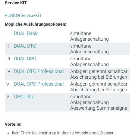
Service KIT.
PURION Service-KIT
Mögliche Ausführungsoptionen:
I
DUAL Basic
simultane
Anlagenschaltung
II
DUAL OTC
simultane
Anlagenschaltung
III
DUAL OPD
simultane
Anlagenschaltung
IV
DUAL OTC Professional
Anlagen getrennt schaltbar
Absicherung bei Störungen
V
DUAL OPD Professional
Anlagen getrennt schaltbar
Absicherung bei Störungen
VI
OPD Ultra
simultane
Anlagenschaltung
Auswertung Summensignal
Vorteile:
kein Chemikalieneintrag in das zu entkeimende Wasser