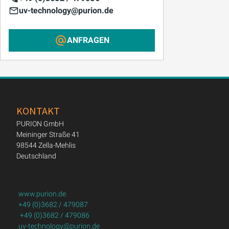
uv-technology@purion.de
ANFRAGEN
KONTAKT
PURION GmbH
Meininger Straße 41
98544 Zella-Mehlis
Deutschland
www.purion.de
+49 (0)3682 / 479087
+49 (0)3682 / 479086
uv-technology@purion.de