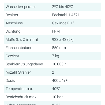
Wassertemperatur
2ºC bis 40ºC
Reaktor
Edelstahl 1.4571
Anschluss
Gewinde R 1"
Dichtung
FPM
Maße (L x Ø in mm)
928 x 42 (2x)
Flanschabstand
850 mm
Gewicht
7 kg
Strahlernutzungsdauer
10.000 h
Anzahl Strahler
2
Dosis
400 J/m²
Temperatur max.
40ºC
Betriebsdruck max.
10 bar