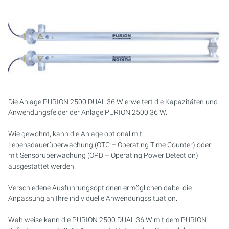
PURION 2500 36 W DUAL
PURION 2500 90 W DUAL
PURION 2500 H DUAL
PURION 2501 DUAL
Die Anlage PURION 2500 DUAL 36 W erweitert die Kapazitäten und
Anwendungsfelder der Anlage PURION 2500 36 W.
PURION 2501 H DUAL
Wie gewohnt, kann die Anlage optional mit
PURION DVGW ZERT
Lebensdauerüberwachung (OTC – Operating Time Counter) oder
mit Sensorüberwachung (OPD – Operating Power Detection)
ausgestattet werden.
PURION DVGW ZERT ALL-IN-ONE
Verschiedene Ausführungsoptionen ermöglichen dabei die
Anpassung an Ihre individuelle Anwendungssituation.
Wahlweise kann die PURION 2500 DUAL 36 W mit dem PURION